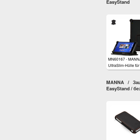
EasyStand
MN60167 - MANN
UltraSlim-Hülle fü
Xperia Z3, Z3+
MANNA / Защ
EasyStand / бе