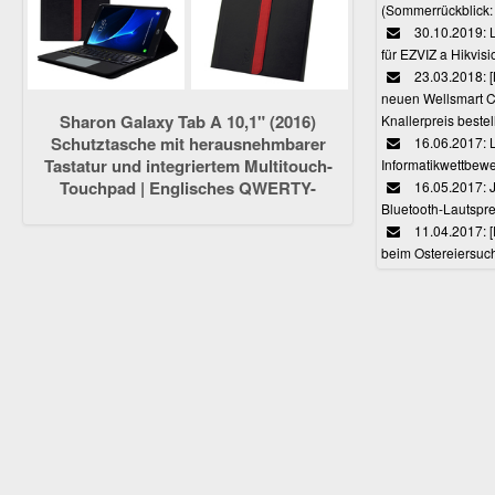
(Sommerrückblick: 
30.10.2019: L
für EZVIZ a Hikvi
23.03.2018:
neuen Wellsmart C
Sharon Galaxy Tab A 10,1" (2016)
Knallerpreis bestel
Schutztasche mit herausnehmbarer
16.06.2017: 
Tastatur und integriertem Multitouch-
Informatikwettbewe
Touchpad | Englisches QWERTY-
16.05.2017: J
Layout [NICHT für S-Pen-Modelle]
Bluetooth-Lautspr
11.04.2017: 
beim Ostereiersuc