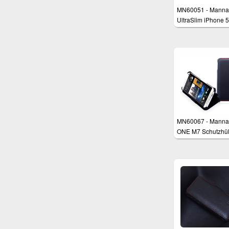
MN60051 - Manna
UltraSlim iPhone 5
iPhone 5s Schutzh
mit Standfunktion
MN60067 - Manna
ONE M7 Schutzhül