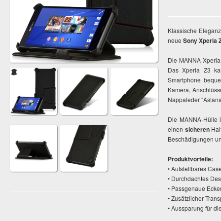
Klassische Eleganz
neue
Sony Xperia 
Die MANNA Xperia-Z
Das Xperia Z3 k
Smartphone beque
Kamera, Anschlüsse
Nappaleder "Astana"
Die MANNA-Hülle i
einen
sicheren
Halt
Beschädigungen und 
Produktvorteile:
• Aufstellbares Cas
• Durchdachtes De
• Passgenaue Ecken
• Zusätzlicher Tran
• Aussparung für d