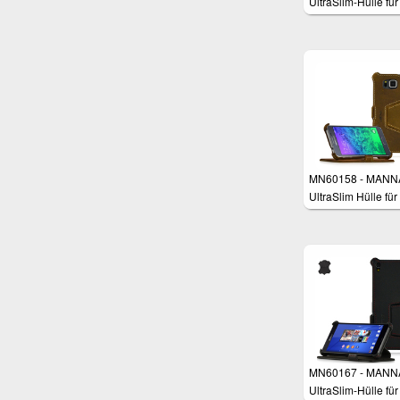
UltraSlim-Hülle für
iPhone 6 Plus (5,5 
MN60158 - MANN
UltraSlim Hülle für
Samsung Galaxy 
4.7"
MN60167 - MANN
UltraSlim-Hülle fü