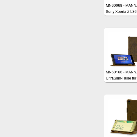
MN60068 - MANN
Sony Xperia Z L36
Schutzhülle
MN60166 - MANN
UltraSlim-Hülle fü
Xperia Z3, Z3+