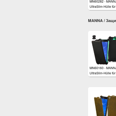
MN60282 - MANN
UltraSlim-Hülle fü
Xperia XA
MANNA / Защит
MN60160 - MANN
UltraSlim-Hülle fü
Xperia Z3 Compact