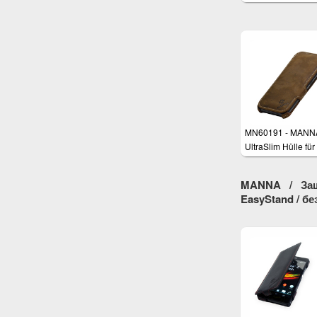
Xperia Z3, Z3+
MN60191 - MANN
UltraSlim Hülle fü
One M9
MANNA / Защ
EasyStand / бе