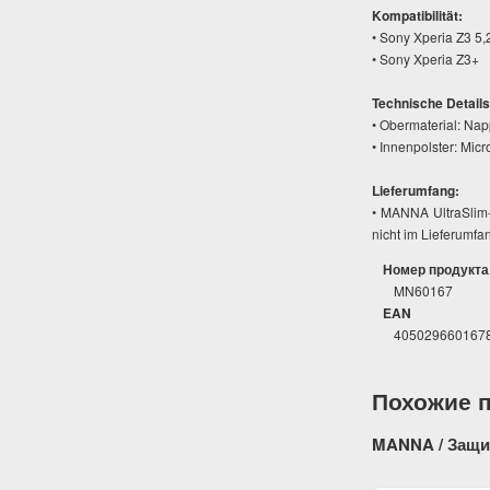
Kompatibilität:
• Sony Xperia Z3 5
• Sony Xperia Z3+
Technische Details
• Obermaterial: Nap
• Innenpolster: Micro
Lieferumfang:
• MANNA UltraSlim-
nicht im Lieferumfa
Номер продукта
MN60167
EAN
405029660167
Похожие 
MANNA / Защи