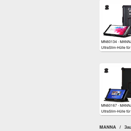
MN60134 - MANN
UltraSlim-Hülle für
LG G3
MN60167 - MANN
UltraSlim-Hülle fü
Xperia Z3, Z3+
MANNA / Защ