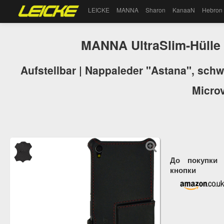
LEICKE
MANNA
Sharon
KanaaN
Hebron
MANNA UltraSlim-Hülle 
Aufstellbar | Nappaleder "Astana", schwa
Microv
До покупки 
кнопки