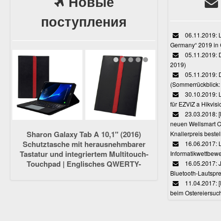
Новые
поступления
06.11.2019: L
Germany“ 2019 in
05.11.2019: D
2019)
05.11.2019: 
(Sommerrückblick: 
30.10.2019: L
für EZVIZ a Hikvi
23.03.2018:
neuen Wellsmart C
Sharon Galaxy Tab A 10,1" (2016)
Knallerpreis bestel
Schutztasche mit herausnehmbarer
16.06.2017: 
Tastatur und integriertem Multitouch-
Informatikwettbewe
Touchpad | Englisches QWERTY-
16.05.2017: J
Layout [NICHT für S-Pen-Modelle]
Bluetooth-Lautspr
11.04.2017: 
beim Ostereiersuc