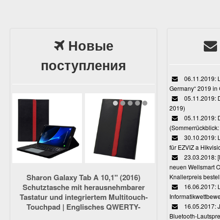
Новые
поступления
06.11.2019: L
Germany“ 2019 in
05.11.2019: D
2019)
05.11.2019: 
(Sommerrückblick: 
30.10.2019: L
für EZVIZ a Hikvi
23.03.2018:
neuen Wellsmart C
Sharon Galaxy Tab A 10,1" (2016)
Knallerpreis bestel
Schutztasche mit herausnehmbarer
16.06.2017: 
Tastatur und integriertem Multitouch-
Informatikwettbewe
Touchpad | Englisches QWERTY-
16.05.2017: J
Layout [NICHT für S-Pen-Modelle]
Bluetooth-Lautspr