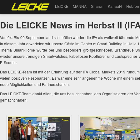
LEICKE
MANNA
Sharon
KanaaN
Hebron
Die LEICKE News im Herbst II (IFA
Von 04. Bis 09.September fand schließlich wieder die IFA als weltweit führende 
In diesem Jahr erwarteten wir unsere Gäste im Center of Smart Building in Halle
Thema Smart-Home wurde bei uns besonders großgeschrieben. Brandneue Sma
wieder unsere trendigen Smartwatches, kabellosen Kopfhörer und Lautsprecher vo
E-Scooter.
Das LEICKE-Team ist mit der Erfahrung auf der IFA Global Markets 2019 rundum
vielen positiven Resonanzen. Es war eine sehr angenehme Woche mit einem sehr p
neue Möglichkeiten und Partnerschaften.
Das LEICKE-Team dankt Allen, die uns besucht haben, den Organisatoren der Ver
gemacht haben!