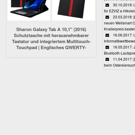
30.10.2019: L
für EZVIZ a Hikvi
23.03.2018:
neuen Wellsmart C
Sharon Galaxy Tab A 10,1" (2016)
Knallerpreis bestel
Schutztasche mit herausnehmbarer
16.06.2017: 
Tastatur und integriertem Multitouch-
Informatikwettbewe
Touchpad | Englisches QWERTY-
16.05.2017: J
Layout [NICHT für S-Pen-Modelle]
Bluetooth-Lautspr
11.04.2017: 
beim Ostereiersuc