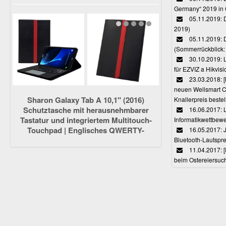
Germany“ 2019 in
05.11.2019: D
2019)
05.11.2019: 
(Sommerrückblick: 
30.10.2019: L
für EZVIZ a Hikvi
23.03.2018:
neuen Wellsmart C
Sharon Galaxy Tab A 10,1" (2016)
Knallerpreis bestel
Schutztasche mit herausnehmbarer
16.06.2017: 
Tastatur und integriertem Multitouch-
Informatikwettbewe
Touchpad | Englisches QWERTY-
16.05.2017: J
Layout [NICHT für S-Pen-Modelle]
Bluetooth-Lautspr
11.04.2017: 
beim Ostereiersuc