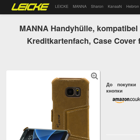
LEICKE
MANNA
Sharon
KanaaN
Hebron
MANNA Handyhülle, kompatibel 
Kreditkartenfach, Case Cover
До покупки 
кнопки