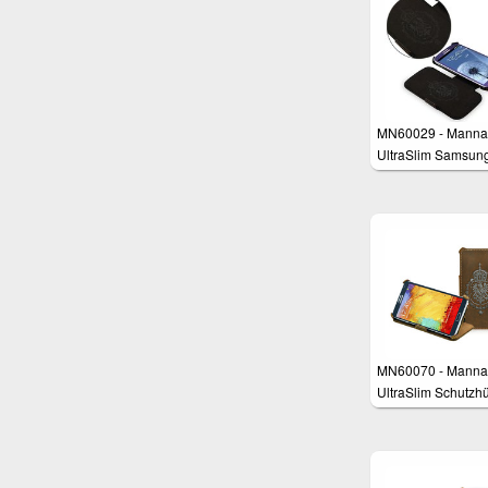
MN60029 - Manna
UltraSlim Samsun
Galaxy S3 i9300
Schutzhülle aus e
Leder
MN60070 - Manna
UltraSlim Schutzhü
für Samsung Gala
Note 3