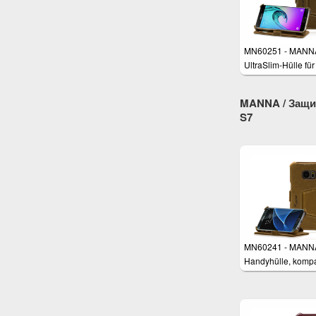
MN60251 - MANN
UltraSlim-Hülle für
Samsung Galaxy 
(2016)
MANNA / Защит
S7
MN60241 - MANN
Handyhülle, kompa
mit Samsung Gala
Standfunktion,
Kreditkartenfach, 