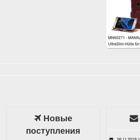
Cover für Smartph
Leder Braun
MN60271 - MANN
UltraSlim-Hülle für
Samsung Galaxy 
Новые
поступления
06.11.2019: L