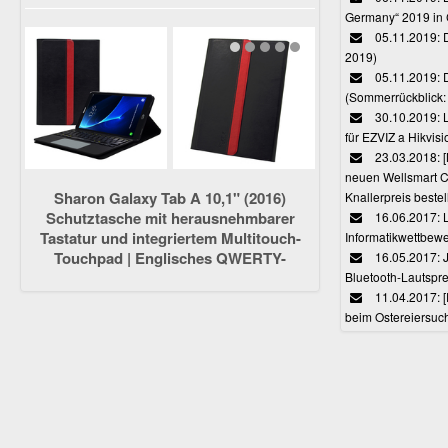
Germany“ 2019 in
05.11.2019: D
2019)
05.11.2019: 
(Sommerrückblick: 
30.10.2019: L
für EZVIZ a Hikvi
23.03.2018:
neuen Wellsmart C
Sharon Galaxy Tab A 10,1" (2016)
Knallerpreis bestel
Schutztasche mit herausnehmbarer
16.06.2017: 
Tastatur und integriertem Multitouch-
Informatikwettbewe
Touchpad | Englisches QWERTY-
16.05.2017: J
Layout [NICHT für S-Pen-Modelle]
Bluetooth-Lautspr
11.04.2017: 
beim Ostereiersuc