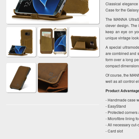
Classical elegance
Case for the Galaxy
The MANNA UltraSl
clever design. The 
keep an eye on yo
unique vintage look 
A special ultramod
are combined and sh
form over a long per
compact dimension
Of course, the MANN
well as all control 
Product Advantag
- Handmade case wi
- EasyStand
- Protected corners 
- Microfibre lining f
- All necessary cut-
- Card slot