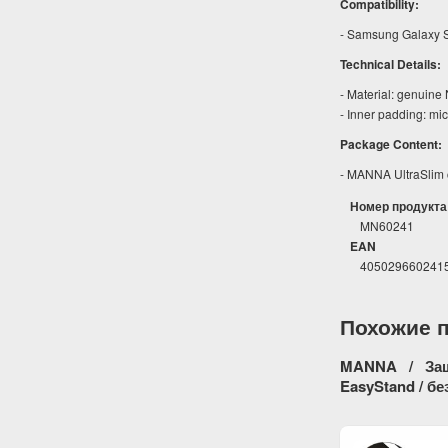
Compatibility:
- Samsung Galaxy S
Technical Details:
- Material: genuine
- Inner padding: mic
Package Content:
- MANNA UltraSlim c
Номер продукта
MN60241
EAN
405029660241
Похожие 
MANNA / Защ
EasyStand / бе