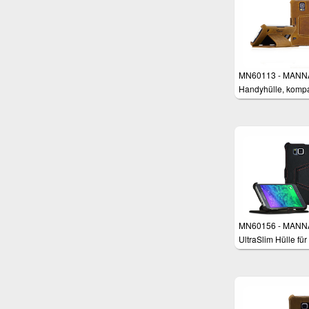
MN60113 - MANN
Handyhülle, kompa
mit Samsung Gala
/ S5 NEO / S5 Duo
Cover Case Tasch
Schutzhülle für
Smartphones,
Aufstellbar, Nubuk
Leder Braun
MN60156 - MANN
UltraSlim Hülle für
Samsung Galaxy 
4.7"