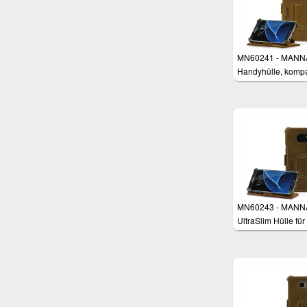
MN60241 - MANN
Handyhülle, kompa
mit Samsung Gala
Standfunktion,
Kreditkartenfach, 
Cover für Smartph
Leder Braun
MN60243 - MANN
UltraSlim Hülle für
Samsung Galaxy 
Edge