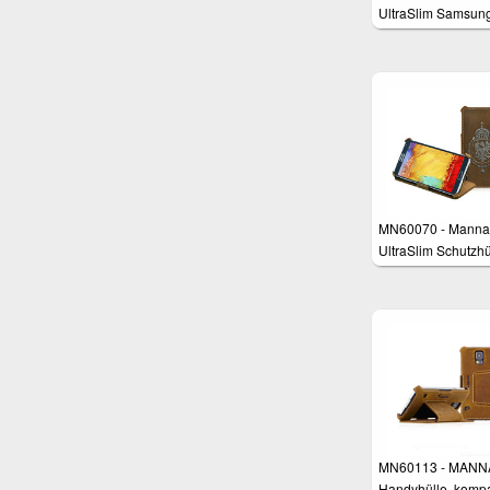
UltraSlim Samsun
Galaxy S3 i9300
Schutzhülle aus e
Leder
MN60070 - Manna
UltraSlim Schutzhü
für Samsung Gala
Note 3
MN60113 - MANN
Handyhülle, kompa