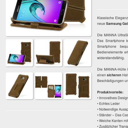
Klassische Eleganz
neue
Samsung Gal
Die MANNA UltraSli
Das Smartphone 
Smartphone beq
Bedienelemente er
widerstandsfähig.
Die MANNA-Hülle i
einen
sicheren
Halt
Beschädigungen und 
Produktvorteile:
• Innovatives Desig
• Echtes Leder
• Notwendige Ausspa
• Ständer – Das Cas
• Weiche Kanten mit
• Zusätzlicher Tran