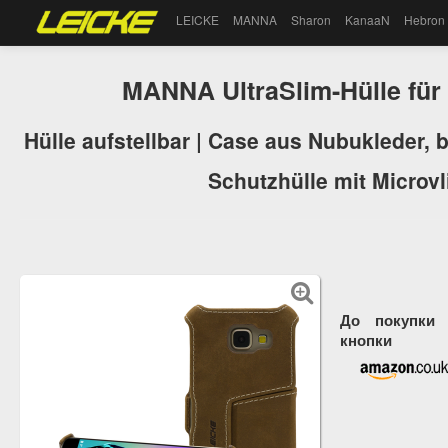
LEICKE
MANNA
Sharon
KanaaN
Hebron
MANNA UltraSlim-Hülle für
Hülle aufstellbar | Case aus Nubukleder, b
Schutzhülle mit Microvl
До покупки 
кнопки