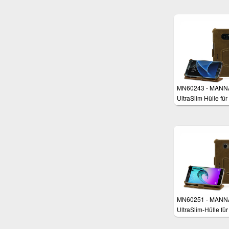
Standfunktion,
Kreditkartenfach, 
Cover für Smartph
Leder Braun
MN60243 - MANN
UltraSlim Hülle für
Samsung Galaxy 
Edge
MN60251 - MANN
UltraSlim-Hülle für
Samsung Galaxy 