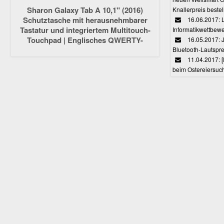
Sharon Galaxy Tab A 10,1" (2016)
Knallerpreis bestel
Schutztasche mit herausnehmbarer
16.06.2017: 
Tastatur und integriertem Multitouch-
Informatikwettbewe
Touchpad | Englisches QWERTY-
16.05.2017: J
Layout [NICHT für S-Pen-Modelle]
Bluetooth-Lautspr
11.04.2017: 
beim Ostereiersuc