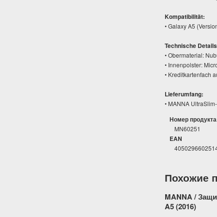
Kompatibilität:
• Galaxy A5 (Versio
Technische Details
• Obermaterial: Nub
• Innenpolster: Mic
• Kreditkartenfach 
Lieferumfang:
• MANNA UltraSlim-
Номер продукта
MN60251
EAN
405029660251
Похожие 
MANNA / Защит
A5 (2016)