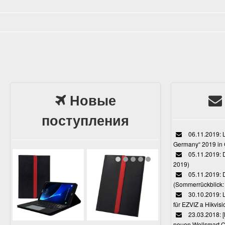
(2016)
Новые
поступления
06.11.2019: L
Germany“ 2019 in
05.11.2019: D
2019)
05.11.2019: 
(Sommerrückblick: 
30.10.2019: L
für EZVIZ a Hikvi
23.03.2018:
neuen Wellsmart C