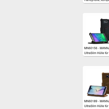
mit Samsung Gala
/ S5 NEO / S5 Duo
Cover Case Tasch
Schutzhülle für
Smartphones,
Aufstellbar, Nubuk
Leder Braun
MN60156 - MANN
UltraSlim Hülle für
Samsung Galaxy 
4.7"
MN60189 - MANN
UltraSlim Hülle für