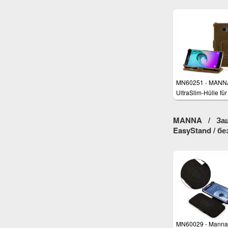
MN60251 - MANN
UltraSlim-Hülle für
Samsung Galaxy 
(2016)
MANNA / Защ
EasyStand / бе
MN60029 - Manna