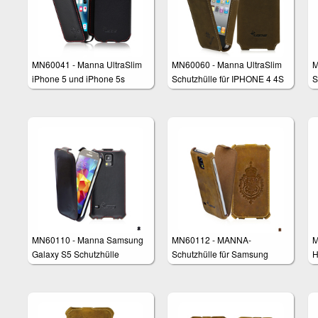
MN60041 - Manna UltraSlim
MN60060 - Manna UltraSlim
M
iPhone 5 und iPhone 5s
Schutzhülle für IPHONE 4 4S
S
Schutzhülle aus echtem Leder
G
N
MN60110 - Manna Samsung
MN60112 - MANNA-
M
Galaxy S5 Schutzhülle
Schutzhülle für Samsung
H
Galaxy S5
4