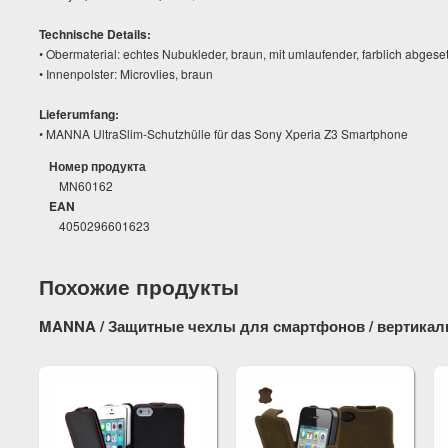
Technische Details:
• Obermaterial: echtes Nubukleder, braun, mit umlaufender, farblich abgese
• Innenpolster: Microvlies, braun
Lieferumfang:
• MANNA UltraSlim-Schutzhülle für das Sony Xperia Z3 Smartphone
Номер продукта
MN60162
EAN
4050296601623
Похожие продукты
MANNA / Защитные чехлы для смартфонов / вертика