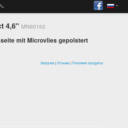
t 4,6"
MN60162
seite mit Microvlies gepolstert
Загрузка
|
Отзывы
|
Похожие продукты