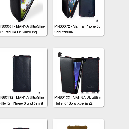
N60061 - MANNA UltraSlim-
MN60072 - Manna iPhone 5c
chutzhülle für Samsung
Schutzhülle
alaxy S4 aus feinstem
appaleder "Astana"
N60132 - MANNA UltraSlim-
MN60133 - MANNA UltraSlim-
ülle für iPhone 6 und 6s mit
Hülle für Sony Xperia Z2
,7 Zoll