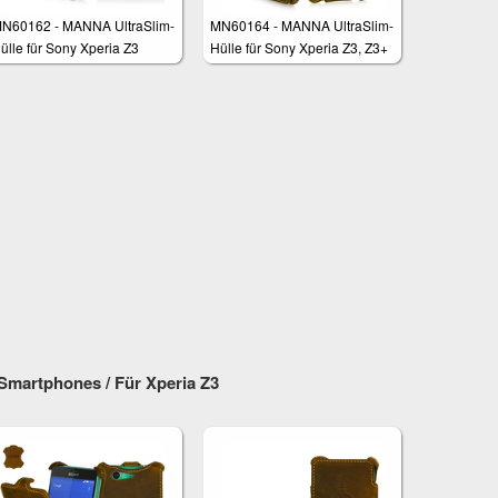
N60162 - MANNA UltraSlim-
MN60164 - MANNA UltraSlim-
ülle für Sony Xperia Z3
Hülle für Sony Xperia Z3, Z3+
ompact 4,6"
artphones / Für Xperia Z3