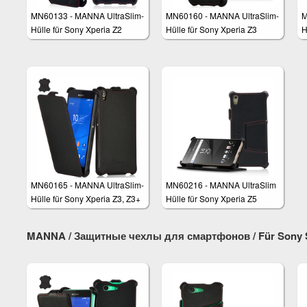
MN60133 - MANNA UltraSlim-
MN60160 - MANNA UltraSlim-
M
Hülle für Sony Xperia Z2
Hülle für Sony Xperia Z3
H
Compact 4,6"
C
MN60165 - MANNA UltraSlim-
MN60216 - MANNA UltraSlim
Hülle für Sony Xperia Z3, Z3+
Hülle für Sony Xperia Z5
MANNA / Защитные чехлы для смартфонов / Für Sony Sm