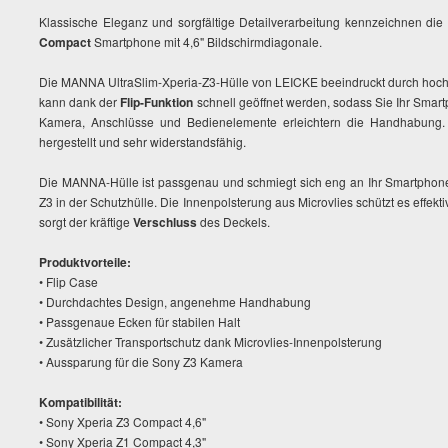
Klassische Eleganz und sorgfältige Detailverarbeitung kennzeichnen die
Compact
Smartphone mit 4,6" Bildschirmdiagonale.
Die MANNA UltraSlim-Xperia-Z3-Hülle von LEICKE beeindruckt durch hochw
kann dank der
Flip-Funktion
schnell geöffnet werden, sodass Sie Ihr Sma
Kamera, Anschlüsse und Bedienelemente erleichtern die Handhabung. 
hergestellt und sehr widerstandsfähig.
Die MANNA-Hülle ist passgenau und schmiegt sich eng an Ihr Smartphone
Z3 in der Schutzhülle. Die Innenpolsterung aus Microvlies schützt es effek
sorgt der kräftige
Verschluss
des Deckels.
Produktvorteile:
• Flip Case
• Durchdachtes Design, angenehme Handhabung
• Passgenaue Ecken für stabilen Halt
• Zusätzlicher Transportschutz dank Microvlies-Innenpolsterung
• Aussparung für die Sony Z3 Kamera
Kompatibilität:
• Sony Xperia Z3 Compact 4,6"
• Sony Xperia Z1 Compact 4,3"