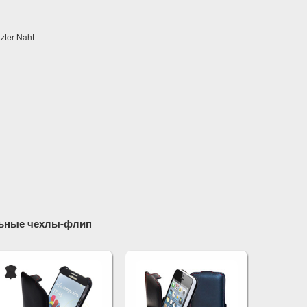
tzter Naht
льные чехлы-флип