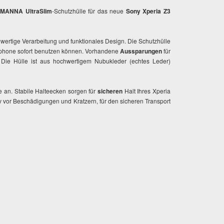
MANNA UltraSlim
-Schutzhülle für das neue
Sony Xperia Z3
ertige Verarbeitung und funktionales Design. Die Schutzhülle
rtphone sofort benutzen können. Vorhandene
Aussparungen
für
Die Hülle ist aus hochwertigem Nubukleder (echtes Leder)
 an. Stabile Halteecken sorgen für
sicheren
Halt Ihres Xperia
tiv vor Beschädigungen und Kratzern, für den sicheren Transport