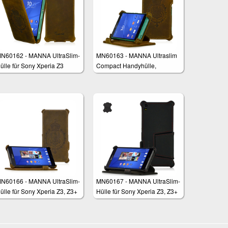
N60162 - MANNA UltraSlim-
MN60163 - MANNA Ultraslim
ülle für Sony Xperia Z3
Compact Handyhülle,
ompact 4,6"
kompatibel mit Sony Xperia
Z3, Case Cover für
Smartphones, Easy-Stand,
Nubukleder Braun
N60166 - MANNA UltraSlim-
MN60167 - MANNA UltraSlim-
ülle für Sony Xperia Z3, Z3+
Hülle für Sony Xperia Z3, Z3+