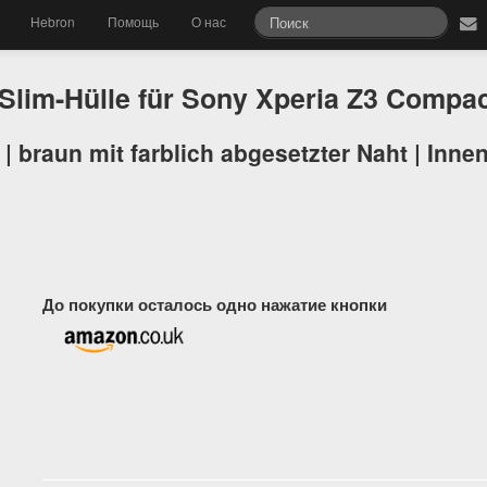
Hebron
Помощь
О нас
lim-Hülle für Sony Xperia Z3 Compac
| braun mit farblich abgesetzter Naht | Innen
До покупки осталось одно нажатие кнопки