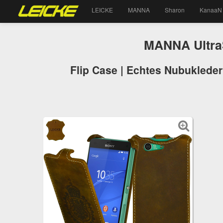
LEICKE
MANNA
Sharon
KanaaN
MANNA UltraS
Flip Case | Echtes Nubukleder 