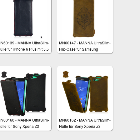
N60139 - MANNA UltraSlim-
MN60147 - MANNA UltraSlim-
ülle für iPhone 6 Plus mit 5,5
Flip-Case für Samsung
oll
Galaxy Note 4
N60160 - MANNA UltraSlim-
MN60162 - MANNA UltraSlim-
ülle für Sony Xperia Z3
Hülle für Sony Xperia Z3
ompact 4,6"
Compact 4,6"