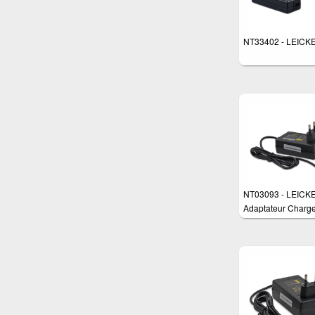
NT33402 - LEICK
NT03093 - LEICK
Adaptateur Charge
watts pour différen
appareils tels que:
routeurs, moniteur
switch commutateu
routeur et scanner