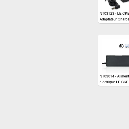
NT03123 - LEICK
Adaptateur Charge
watts pour différen
appareils tels que:
routeurs, moniteur
switch commutateu
routeur et scanner
NT03014 - Aliment
électrique LEICK
12V 6.25A