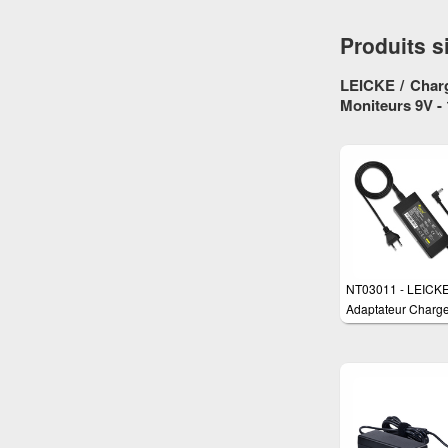
Produits s
LEICKE / Charg
Moniteurs 9V -
NT03011 - LEICK
Adaptateur Charge
watts pour différen
appareils tels que 
routeurs, moniteurs
écrans LCD, TFT, 
PicoPSU etc.