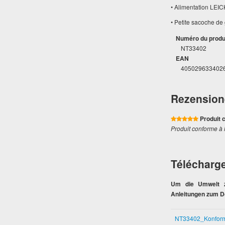
• Alimentation LEI
• Petite sacoche de
Numéro du produ
NT33402
EAN
405029633402
Rezension
Produit 
Produit conforme à l
Télécharg
Um die Umwelt zu
Anleitungen zum D
NT33402_Konformi