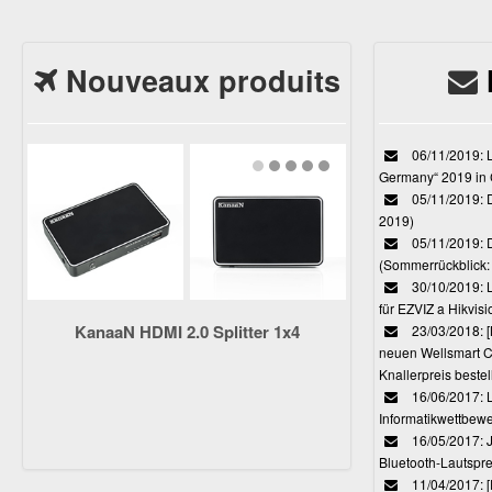
Nouveaux produits
06/11/2019: L
Germany“ 2019 in
05/11/2019: D
2019)
05/11/2019: 
(Sommerrückblick: 
30/10/2019: L
für EZVIZ a Hikvi
KanaaN HDMI 2.0 Splitter 1x4
23/03/2018:
neuen Wellsmart C
Knallerpreis bestel
16/06/2017: 
Informatikwettbewe
16/05/2017: J
Bluetooth-Lautspr
11/04/2017: 