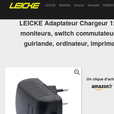
LEICKE
MANNA
Sharon
KanaaN
HEBRO
LEICKE Adaptateur Chargeur 1
moniteurs, switch commutateur
guirlande, ordinateur, impri
Un clique d'ach