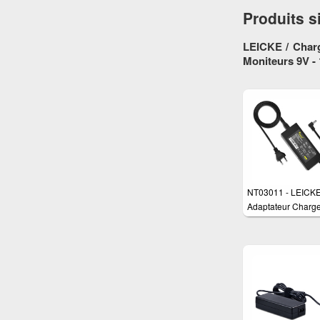
Produits s
LEICKE / Charg
Moniteurs 9V -
NT03011 - LEICK
Adaptateur Charge
watts pour différen
appareils tels que 
routeurs, moniteurs
écrans LCD, TFT, 
PicoPSU etc.