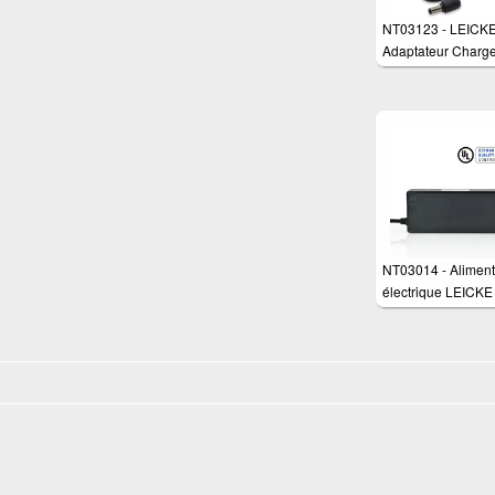
NT03123 - LEICK
Adaptateur Charge
watts pour différen
appareils tels que:
routeurs, moniteur
switch commutateu
routeur et scanner
NT03014 - Aliment
électrique LEICK
12V 6.25A