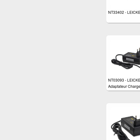
NT33402 - LEICK
NT03093 - LEICK
Adaptateur Charge
watts pour différen
appareils tels que:
routeurs, moniteur
switch commutateu
routeur et scanner