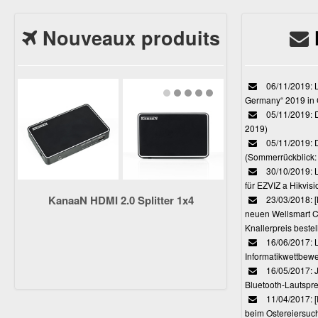
Nouveaux produits
06/11/2019: L
Germany“ 2019 in
05/11/2019: D
2019)
05/11/2019: 
(Sommerrückblick: 
30/10/2019: L
für EZVIZ a Hikvi
KanaaN HDMI 2.0 Splitter 1x4
23/03/2018:
neuen Wellsmart C
Knallerpreis bestel
16/06/2017: 
Informatikwettbewe
16/05/2017: J
Bluetooth-Lautspr
11/04/2017: 
beim Ostereiersuc