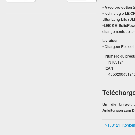
•
Avec protection à
•Technologie
LEIC
Ultra-Long-Life (UL
•
LEICKE SolidPowe
changements de tens
Livraison:
• Chargeur Eco de L
Numéro du produ
NT03121
EAN
405029603121
Télécharg
Um die Umwelt zu
Anleitungen zum D
NT03121_Konformi