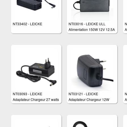
NT33402 - LEICKE
NT03016 - LEICKE ULL
N
Alimentation 150W 12V 12.5A
A
w
t
e
NT03093 - LEICKE
NT03121 - LEICKE
N
Adaptateur Chargeur 27 watts
Adaptateur Chargeur 12W
A
pour différents appareils tels
12V 1A compatibles avec
p
que: routeurs, moniteurs,
routeurs, moniteurs, switch
q
switch commutateur, routeur et
commutateur, scanner,
s
scanner
sécurité caméra, CCD, LED
s