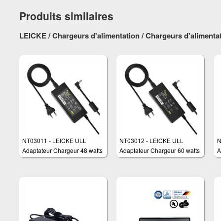
Produits similaires
LEICKE / Chargeurs d'alimentation / Chargeurs d'alimentat
NT03011 - LEICKE ULL
NT03012 - LEICKE ULL
N
Adaptateur Chargeur 48 watts
Adaptateur Chargeur 60 watts
A
pour différents appareils tels
pour différents appareils tels
I
que : routeurs, moniteurs et
que : routeurs, moniteurs et
écrans LCD, TFT, pour
écrans LCD, TFT, pour
PicoPSU etc.
PicoPSU etc.