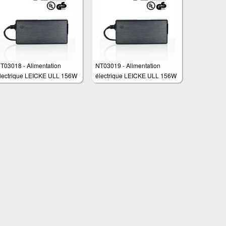
Fritzbox,Acer Aspire
T03018 - Alimentation
NT03019 - Alimentation
lectrique LEICKE ULL 156W
électrique LEICKE ULL 156W
2V 13A
12V 13A