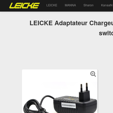
LEICKE
MANNA
Sharon
KanaaN
LEICKE Adaptateur Chargeur 
swit