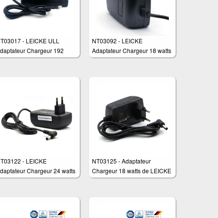
T03017 - LEICKE ULL
NT03092 - LEICKE
daptateur Chargeur 192
Adaptateur Chargeur 18 watts
atts pour différents appareils
pour différents appareils tels
els que: routeurs, moniteurs
que: routeurs, moniteurs,
t écrans LCD, TFT, etc.
switch commutateur, routeur et
scanner
T03122 - LEICKE
NT03125 - Adaptateur
daptateur Chargeur 24 watts
Chargeur 18 watts de LEICKE
our différents appareils tels
pour différents appareils tels
ue: routeurs, moniteurs,
que: routeurs, moniteurs,
witch commutateur, routeur et
switch commutateur, scanner,
canner
BOSE SoundLink,