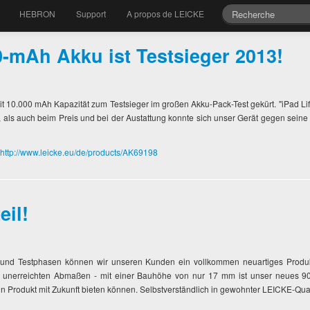
HEBRON
Support
A propos de LEICKE
-mAh Akku ist Testsieger 2013!
t 10.000 mAh Kapazität zum Testsieger im großen Akku-Pack-Test gekürt. "iPad Lif
als auch beim Preis und bei der Austattung konnte sich unser Gerät gegen seine 
http://www.leicke.eu/de/products/AK69198
il!
- und Testphasen können wir unseren Kunden ein vollkommen neuartiges Produkt
her unerreichten Abmaßen - mit einer Bauhöhe von nur 17 mm ist unser neues 9
n Produkt mit Zukunft bieten können. Selbstverständlich in gewohnter LEICKE-Qual