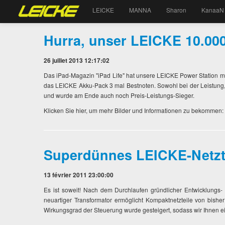
LEICKE
MANNA
Sharon
KanaaN
Hurra, unser LEICKE 10.000
26 juillet 2013 12:17:02
Das iPad-Magazin "iPad Life" hat unsere LEICKE Power Station mi
das LEICKE Akku-Pack 3 mal Bestnoten. Sowohl bei der Leistung, 
und wurde am Ende auch noch Preis-Leistungs-Sieger.
Klicken Sie hier, um mehr Bilder und Informationen zu bekommen:
Superdünnes LEICKE-Netzte
13 février 2011 23:00:00
Es ist soweit! Nach dem Durchlaufen gründlicher Entwicklungs
neuartiger Transformator ermöglicht Kompaktnetzteile von bis
Wirkungsgrad der Steuerung wurde gesteigert, sodass wir Ihnen ei