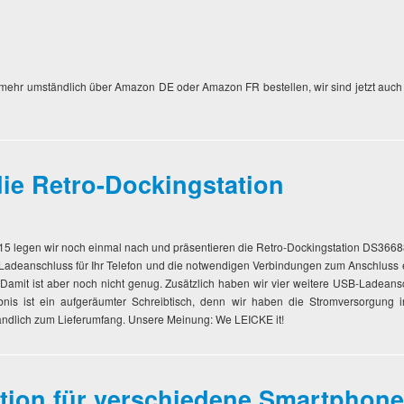
mehr umständlich über Amazon DE oder Amazon FR bestellen, wir sind jetzt auch in
ie Retro-Dockingstation
 legen wir noch einmal nach und präsentieren die Retro-Dockingstation DS36688 
en Ladeanschluss für Ihr Telefon und die notwendigen Verbindungen zum Anschlus
it ist aber noch nicht genug. Zusätzlich haben wir vier weitere USB-Ladeans
is ist ein aufgeräumter Schreibtisch, denn wir haben die Stromversorgung in
tändlich zum Lieferumfang. Unsere Meinung: We LEICKE it!
ation für verschiedene Smartphon