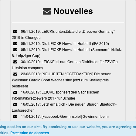
Nouvelles
06/11/2019: LEICKE unterstützte die „Discover Germany“
2019 in Chengdu
05/11/2019: Die LEICKE News im Herbst II (IFA 2019)
05/11/2019: Die LEICKE News im Herbst I (Sommerrückblick:
8. Leipziger Cup)
30/10/2019: LEICKE ist nun German Distributor für EZVIZ a
Hikvision company
23/03/2018: [NEUHEITEN / OSTERAKTION] Die neuen
Wellsmart Cardio Sport Waches sind jetzt zum Knallerpreis
bestellen!
16/06/2017: LEICKE sponsert den Sächsischen
Informatikwettbewerb 2017 für Schüler
16/05/2017: Jetzt erhältlich - Die neuen Sharon Bluetooth-
Lautsprecher
11/04/2017: [Facebook-Gewinnspiel] Gewinnen beim
Ostereiersuchspiel von LEICKE
ing cookies on our site. By continuing to use our website, you are agreeing to
okies.
Protection de données