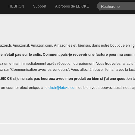
HEBRON
Support
A propos de LEICKE
zon.fr, Amazon.it, Amazon.com, Amazon.es et, biensûr, dans notre boutique en li
re n’était pas sur le colis. Comment puis-je recevoir une facture pour ma com
z un e-mail immédiatement après réception du paiement. Vous trouverez la factu
z sur "Communication avec les vendeurs". Vous allez là trouver l'email avec la fact
LEICKE si je ne suis pas heureux avec mon produit ou bien si j’ai une question t
 un courrier électronique à
leickefr@leicke.com
ou bien vous pouvez aussi nous ap