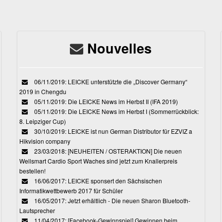
Nouvelles
06/11/2019: LEICKE unterstützte die „Discover Germany“
2019 in Chengdu
05/11/2019: Die LEICKE News im Herbst II (IFA 2019)
05/11/2019: Die LEICKE News im Herbst I (Sommerrückblick:
8. Leipziger Cup)
30/10/2019: LEICKE ist nun German Distributor für EZVIZ a
Hikvision company
23/03/2018: [NEUHEITEN / OSTERAKTION] Die neuen
Wellsmart Cardio Sport Waches sind jetzt zum Knallerpreis
bestellen!
16/06/2017: LEICKE sponsert den Sächsischen
Informatikwettbewerb 2017 für Schüler
16/05/2017: Jetzt erhältlich - Die neuen Sharon Bluetooth-
Lautsprecher
11/04/2017: [Facebook-Gewinnspiel] Gewinnen beim