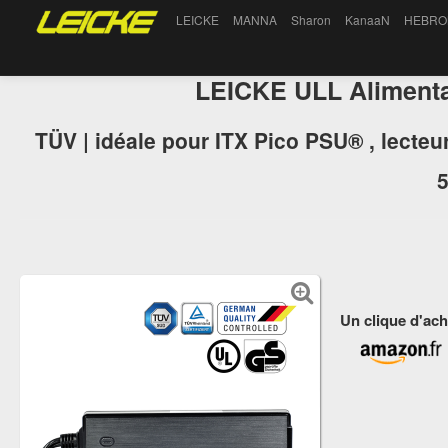
LEICKE
MANNA
Sharon
KanaaN
HEBRO
LEICKE ULL Aliment
TÜV | idéale pour ITX Pico PSU® , lecteu
Un clique d'ach