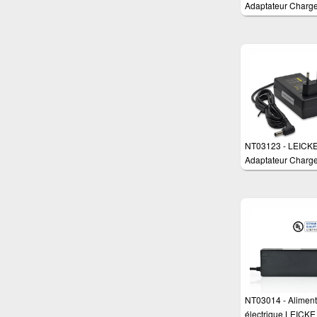
Adaptateur Charge
watts pour différen
appareils tels que:
routeurs, moniteur
switch commutateu
routeur et scanner
NT03123 - LEICK
Adaptateur Charge
watts pour différen
appareils tels que:
routeurs, moniteur
switch commutateu
routeur et scanner
NT03014 - Aliment
électrique LEICK