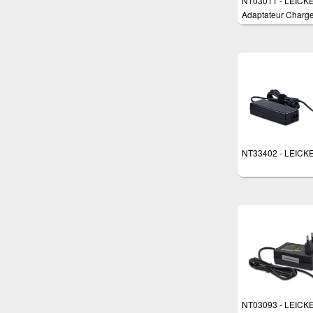
NT03011 - LEICK
Adaptateur Charge
watts pour différen
appareils tels que 
routeurs, moniteurs
écrans LCD, TFT, 
PicoPSU etc.
NT33402 - LEICK
NT03093 - LEICK