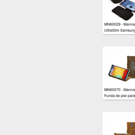
MN60029 - Manna
UltraSlim Samsun
Galaxy S3 i9300
Schutzhülle aus e
Leder
MN60070 - Manna
Funda de piel par
Samsung Galaxy N
N9000 N9005