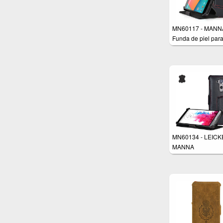
MN60117 - MANNA
Funda de piel par
Google Nexus 5
MN60134 - LEICK
MANNA