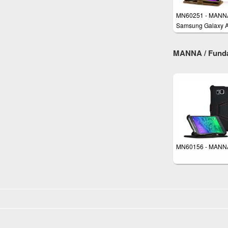
MN60251 - MANN
Samsung Galaxy 
5,2" 2016 Funda de
MANNA / Funda
MN60156 - MANN