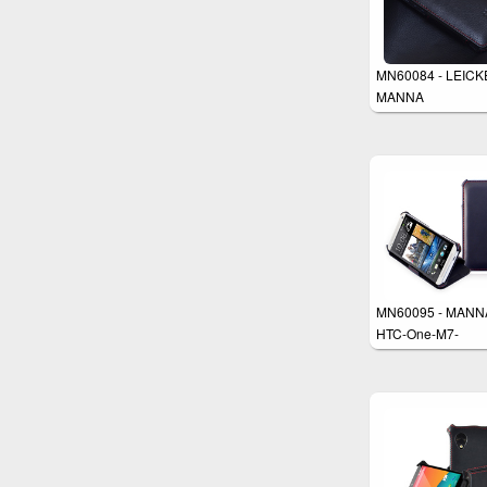
MN60084 - LEICK
MANNA
MN60095 - MANN
HTC-One-M7-
Schutzhülle