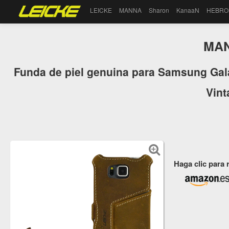
LEICKE
MANNA
Sharon
KanaaN
HEBRO
MA
Funda de piel genuina para Samsung Gala
Vint
Haga clic para 