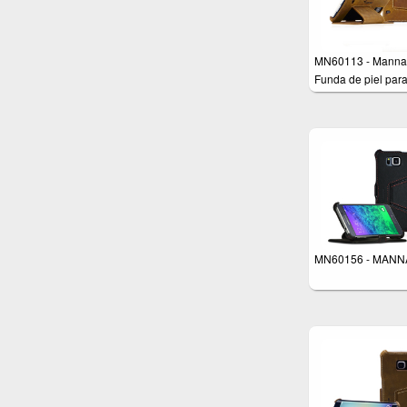
MN60113 - Manna
Funda de piel par
Samsung Galaxy S
Función soporte - 
Nobuck 'Vintage'
(marrón) - Cuero
genuino de alta ca
MN60156 - MANN