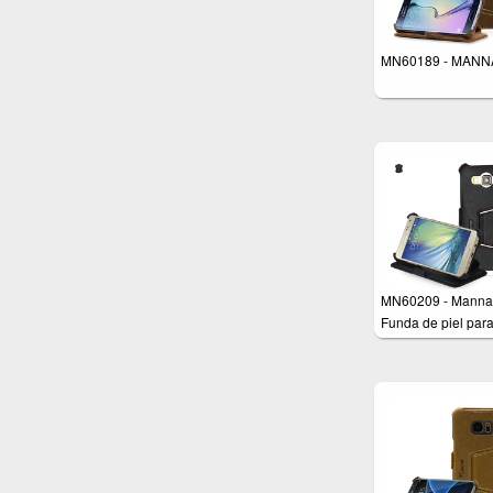
MN60189 - MANN
MN60209 - Manna
Funda de piel par
Samsung Galaxy A
Piel genuina – Fu
soporte – Cuero, c
negro