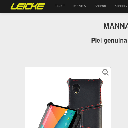
LEICKE
MANNA
Sharon
KanaaN
MANNA 
Piel genuina