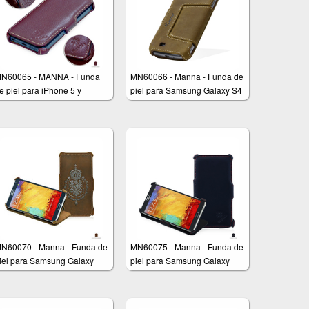
N60065 - MANNA - Funda
MN60066 - Manna - Funda de
e piel para iPhone 5 y
piel para Samsung Galaxy S4
Phone 5s - Función soporte -
olor burdeos
N60070 - Manna - Funda de
MN60075 - Manna - Funda de
iel para Samsung Galaxy
piel para Samsung Galaxy
ote 3 N9000 N9005
Note 3 N9000 N9005