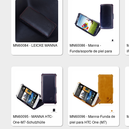
MN60084 - LEICKE MANNA
MN60086 - Manna -
M
Funda/soporte de piel para
i
Samsung Galaxy S4 - Color
S
negro brillante
N
M
MN60095 - MANNA HTC-
MN60096 - Manna-Funda de
M
One-M7-Schutzhülle
piel para HTC One (M7)