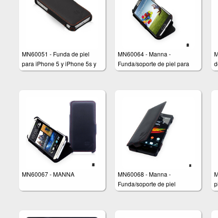
MN60051 - Funda de piel
MN60064 - Manna -
M
para iPhone 5 y iPhone 5s y
Funda/soporte de piel para
d
iPhone SE
Samsung Galaxy S4 - Color
i
negro
C
MN60067 - MANNA
MN60068 - Manna -
M
Funda/soporte de piel
p
genuina para Sony Xperia Z
N
L36h - Color negro