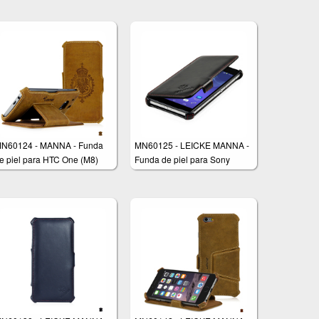
Nobuck 'Vintage' (marrón) -
Cuero genuino de alta calidad
N60124 - MANNA - Funda
MN60125 - LEICKE MANNA -
e piel para HTC One (M8)
Funda de piel para Sony
Xperia Z2