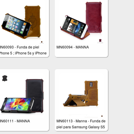
N60093 - Funda de piel
MN60094 - MANNA
Phone 5 ; iPhone 5s y iPhone
E - Función soporte - PIEL
obuck "Vintage" (marrón)
ANNA - Leicke
N60111 - MANNA
MN60113 - Manna - Funda de
piel para Samsung Galaxy S5
- Función soporte - PIEL