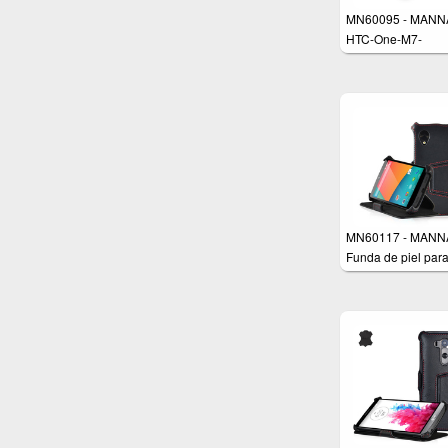
MN60095 - MANN
HTC-One-M7-
Schutzhülle
MN60117 - MANNA
Funda de piel par
Google Nexus 5