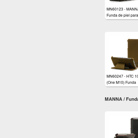
MN60123 - MANNA
Funda de piel par
One (M8)
MN60247 - HTC 1
(One M10) Funda
ultradelgada de 
MANNA / Funda