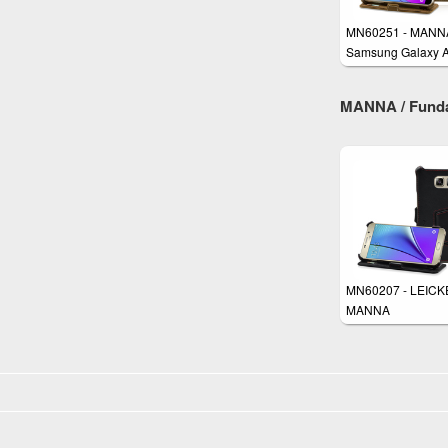
MN60251 - MANN
Samsung Galaxy 
5,2" 2016 Funda de
MANNA / Funda
MN60207 - LEICK
MANNA