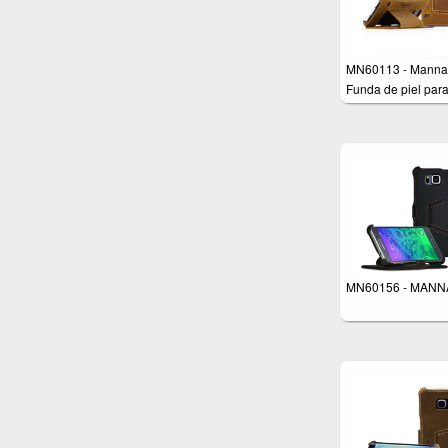
MN60113 - Manna
Funda de piel par
Samsung Galaxy S
Función soporte - 
Nobuck 'Vintage'
(marrón) - Cuero
genuino de alta ca
MN60156 - MANN