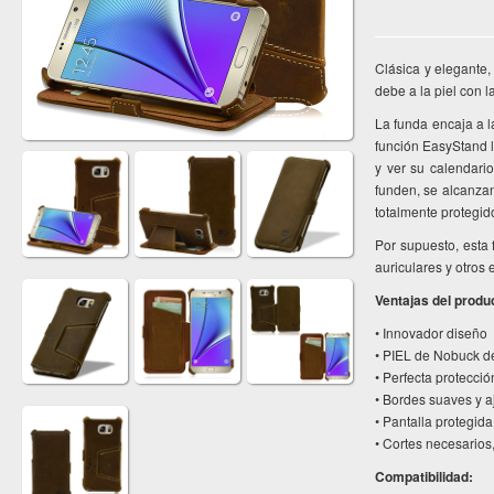
Clásica y elegante,
debe a la piel con l
La funda encaja a l
función EasyStand l
y ver su calendari
funden, se alcanzan
totalmente protegid
Por supuesto, esta
auriculares y otros
Ventajas del produ
• Innovador diseño
• PIEL de Nobuck de
• Perfecta protecció
• Bordes suaves y a
• Pantalla protegida
• Cortes necesarios,
Compatibilidad: