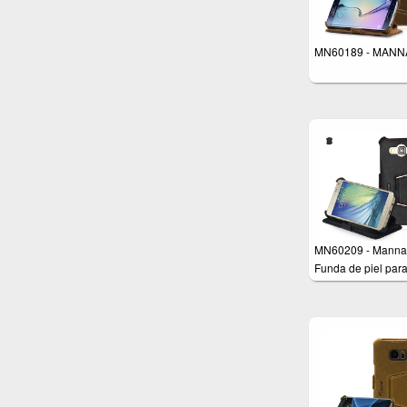
MN60189 - MANN
MN60209 - Manna
Funda de piel par
Samsung Galaxy A
Piel genuina – Fu
soporte – Cuero, c
negro