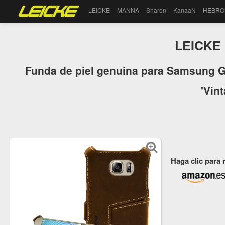
LEICKE
MANNA
Sharon
KanaaN
HEBRO
LEICKE
Funda de piel genuina para Samsung Ga
'Vin
Haga clic para 