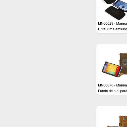
MN60029 - Manna
UltraSlim Samsun
Galaxy S3 i9300
Schutzhülle aus e
Leder
MN60070 - Manna
Funda de piel par
Samsung Galaxy N
N9000 N9005