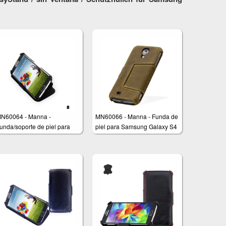
N60064 - Manna -
MN60066 - Manna - Funda de
unda/soporte de piel para
piel para Samsung Galaxy S4
amsung Galaxy S4 - Color
egro