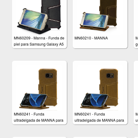
MN60209 - Manna - Funda de
MN60210 - MANNA
M
piel para Samsung Galaxy A5
g
– Piel genuina – Función
G
soporte – Cuero, color negro
MN60241 - Funda
MN60241 - Funda
M
ultradelgada de MANNA para
ultradelgada de MANNA para
u
Samsung Galaxy S7
Samsung Galaxy S7
S