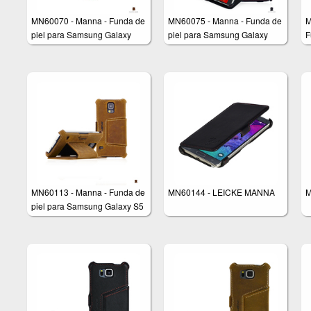
MN60070 - Manna - Funda de
MN60075 - Manna - Funda de
M
piel para Samsung Galaxy
piel para Samsung Galaxy
F
Note 3 N9000 N9005
Note 3 N9000 N9005
S
n
MN60113 - Manna - Funda de
MN60144 - LEICKE MANNA
M
piel para Samsung Galaxy S5
- Función soporte - PIEL
Nobuck 'Vintage' (marrón) -
Cuero genuino de alta calidad