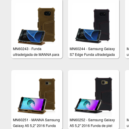
MN60243 - Funda
MN60244 - Samsung Galaxy
M
ultradelgada de MANNA para
S7 Edge Funda ultradelgada
u
Samsung Galaxy S7 Edge
de MANNA
A
MN60251 - MANNA Samsung
MN60252 - Samsung Galaxy
M
Galaxy A5 5,2" 2016 Funda
A5 5,2" 2016 Funda de piel
u