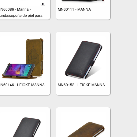
N60086 - Manna -
MN60111 - MANNA
unda/soporte de piel para
amsung Galaxy S4 - Color
egro brillante
N60146 - LEICKE MANNA
MN60152 - LEICKE MANNA