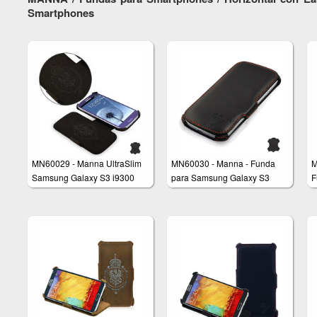
Smartphones
MN60029 - Manna UltraSlim
MN60030 - Manna - Funda
M
Samsung Galaxy S3 i9300
para Samsung Galaxy S3
F
Schutzhülle aus echtem Leder
i9300 muy fina con función
S
inclinadora
n