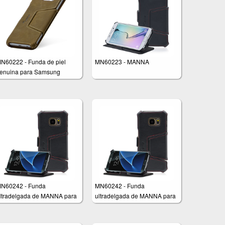
N60222 - Funda de piel
MN60223 - MANNA
enuina para Samsung
alaxy S6 Edge Plus
N60242 - Funda
MN60242 - Funda
ltradelgada de MANNA para
ultradelgada de MANNA para
amsung Galaxy S7
Samsung Galaxy S7