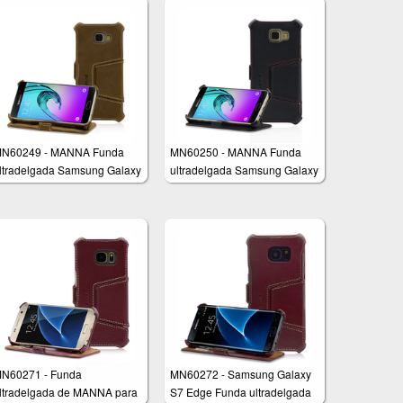
N60249 - MANNA Funda
MN60250 - MANNA Funda
ltradelgada Samsung Galaxy
ultradelgada Samsung Galaxy
3 (2016) SM-A310
A3 de 4,7 Pulgadas (2016)
SM-A310
N60271 - Funda
MN60272 - Samsung Galaxy
ltradelgada de MANNA para
S7 Edge Funda ultradelgada