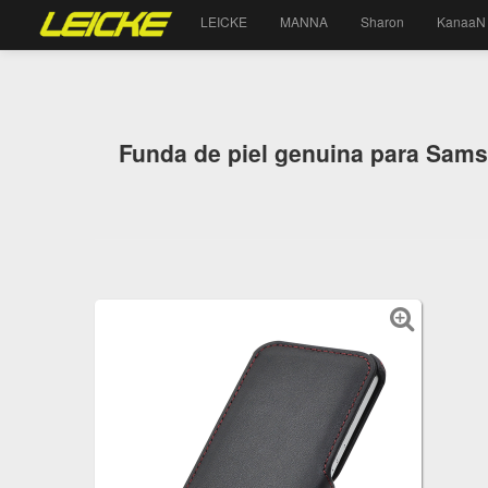
LEICKE
MANNA
Sharon
KanaaN
Funda de piel genuina para Sams