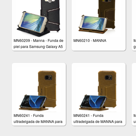
MN60209 - Manna - Funda de
MN60210 - MANNA
M
piel para Samsung Galaxy A5
g
– Piel genuina – Función
G
soporte – Cuero, color negro
MN60241 - Funda
MN60241 - Funda
M
ultradelgada de MANNA para
ultradelgada de MANNA para
u
Samsung Galaxy S7
Samsung Galaxy S7
S