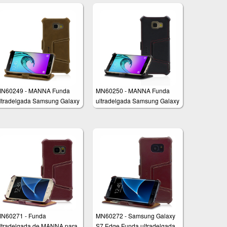
N60249 - MANNA Funda
MN60250 - MANNA Funda
ltradelgada Samsung Galaxy
ultradelgada Samsung Galaxy
3 (2016) SM-A310
A3 de 4,7 Pulgadas (2016)
SM-A310
N60271 - Funda
MN60272 - Samsung Galaxy
ltradelgada de MANNA para
S7 Edge Funda ultradelgada