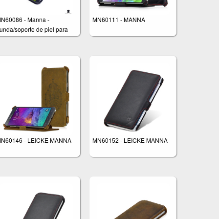
N60086 - Manna -
MN60111 - MANNA
unda/soporte de piel para
amsung Galaxy S4 - Color
egro brillante
N60146 - LEICKE MANNA
MN60152 - LEICKE MANNA