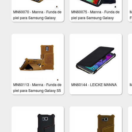
MN60070 - Manna - Funda de
MN60075 - Manna - Funda de
M
piel para Samsung Galaxy
piel para Samsung Galaxy
F
Note 3 N9000 N9005
Note 3 N9000 N9005
S
n
MN60113 - Manna - Funda de
MN60144 - LEICKE MANNA
M
piel para Samsung Galaxy S5
- Función soporte - PIEL
Nobuck 'Vintage' (marrón) -
Cuero genuino de alta calidad