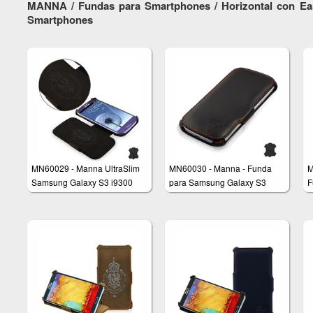
MANNA / Fundas para Smartphones / Horizontal con Eas
Smartphones
MN60029 - Manna UltraSlim
MN60030 - Manna - Funda
M
Samsung Galaxy S3 i9300
para Samsung Galaxy S3
F
Schutzhülle aus echtem Leder
i9300 muy fina con función
S
inclinadora
n