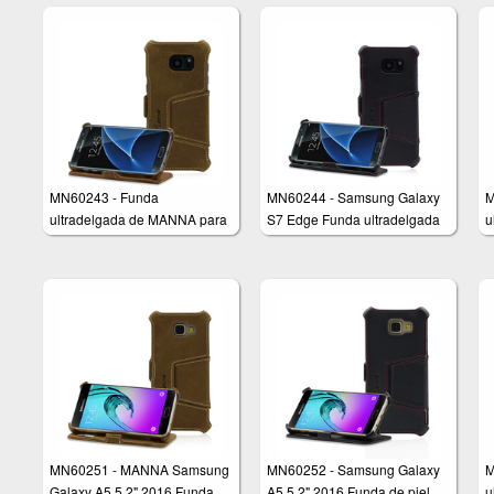
MN60243 - Funda
MN60244 - Samsung Galaxy
M
ultradelgada de MANNA para
S7 Edge Funda ultradelgada
u
Samsung Galaxy S7 Edge
de MANNA
A
MN60251 - MANNA Samsung
MN60252 - Samsung Galaxy
M
Galaxy A5 5,2" 2016 Funda
A5 5,2" 2016 Funda de piel
u