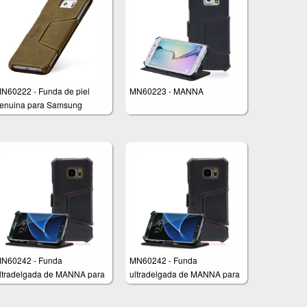
N60222 - Funda de piel
MN60223 - MANNA
enuina para Samsung
alaxy S6 Edge Plus
N60242 - Funda
MN60242 - Funda
ltradelgada de MANNA para
ultradelgada de MANNA para
amsung Galaxy S7
Samsung Galaxy S7