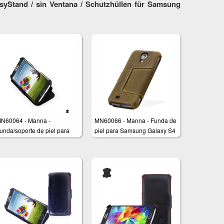
yStand / sin Ventana / Schutzhüllen für Samsung
N60064 - Manna -
MN60066 - Manna - Funda de
unda/soporte de piel para
piel para Samsung Galaxy S4
amsung Galaxy S4 - Color
egro