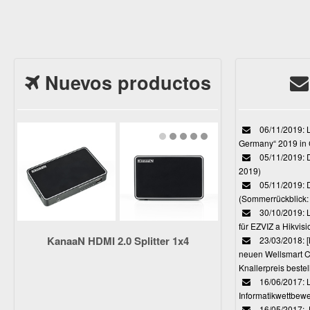
Nuevos productos
06/11/2019: L
Germany“ 2019 in
05/11/2019: D
2019)
05/11/2019: 
(Sommerrückblick: 
30/10/2019: L
für EZVIZ a Hikvi
KanaaN HDMI 2.0 Splitter 1x4
23/03/2018:
neuen Wellsmart C
Knallerpreis bestel
16/06/2017: 
Informatikwettbewe
16/05/2017: J