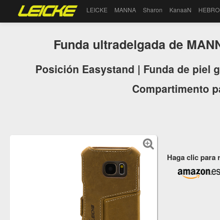
LEICKE
MANNA
Sharon
KanaaN
HEBRO
Funda ultradelgada de MAN
Posición Easystand | Funda de piel 
Compartimento par
Haga clic para 