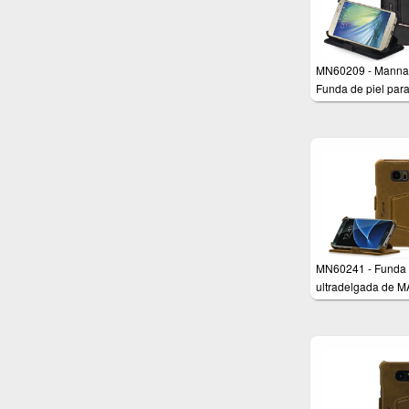
MN60209 - Manna
Funda de piel par
Samsung Galaxy A
Piel genuina – Fu
soporte – Cuero, c
negro
MN60241 - Funda
ultradelgada de 
para Samsung Gal
S7