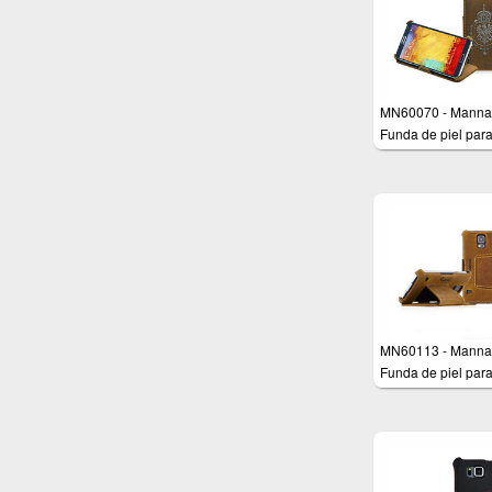
MN60070 - Manna
Funda de piel par
Samsung Galaxy N
N9000 N9005
MN60113 - Manna
Funda de piel par
Samsung Galaxy S
Función soporte - 
Nobuck 'Vintage'
(marrón) - Cuero
genuino de alta ca