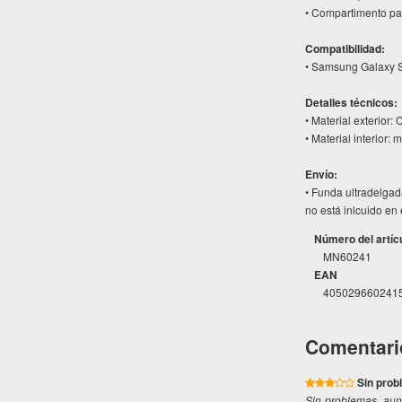
• Compartimento para
Compatibilidad:
• Samsung Galaxy S
Detalles técnicos:
• Material exterior
• Material interior: 
Envío:
• Funda ultradelgad
no está inlcuido en 
Número del artíc
MN60241
EAN
405029660241
Comentari
Sin prob
Sin problemas, aun