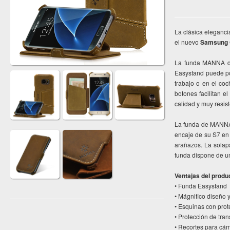
La clásica eleganc
el nuevo
Samsung 
La funda MANNA de
Easystand puede po
trabajo o en el coc
botones facilitan e
calidad y muy resist
La funda de MANNA 
encaje de su S7 en 
arañazos. La solapa
funda dispone de un
Ventajas del produ
• Funda Easystand
• Mágnifico diseño 
• Esquinas con prot
• Protección de tran
• Recortes para cám