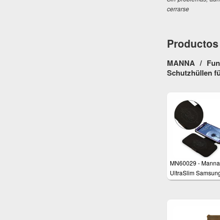
cerrarse
Productos 
MANNA / Fund
Schutzhüllen 
MN60029 - Manna
UltraSlim Samsun
Galaxy S3 i9300
Schutzhülle aus e
Leder