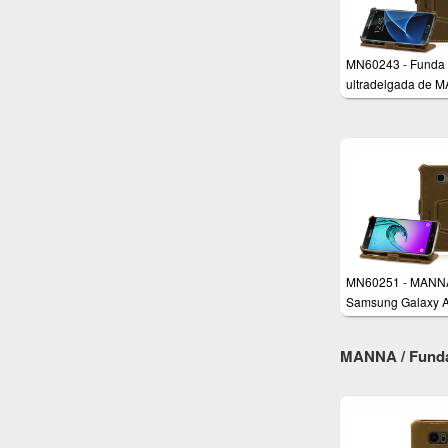
MN60243 - Funda
ultradelgada de 
para Samsung Gal
S7 Edge
MN60251 - MANN
Samsung Galaxy 
5,2" 2016 Funda de
MANNA / Funda