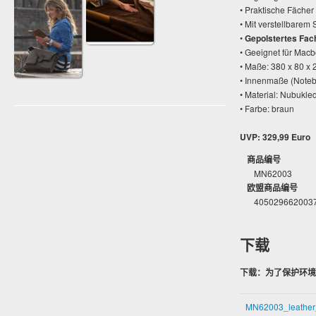
• Praktische Fächer
• Mit verstellbarem 
•
Gepolstertes Fac
• Geeignet für Macb
• Maße: 380 x 80 x 
• Innenmaße (Notebo
• Material: Nubukle
• Farbe: braun
UVP: 329,99 Euro
商品编号
MN62003
欧盟商品编号
405029662003
下载
下载：为了保护环境
MN62003_leathe