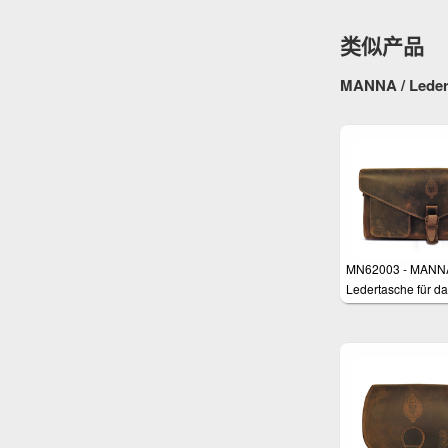
类似产品
MANNA / Leder
MN62003 - MANN
Ledertasche für d
Macbook Pro Reti
13", MacBook 12" 
Macbook Air 11"