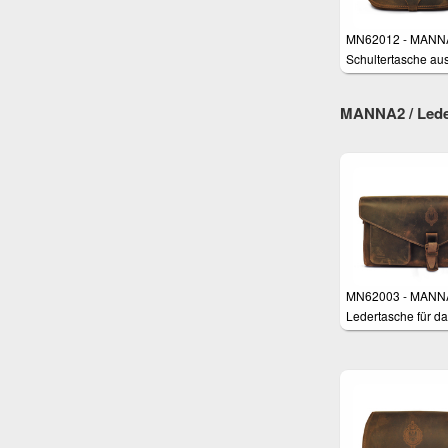
MN62012 - MANN
Schultertasche au
Nubukleder, braun
MANNA2 / Lede
MN62003 - MANN
Ledertasche für d
Macbook Pro Reti
13", MacBook 12" 
Macbook Air 11"