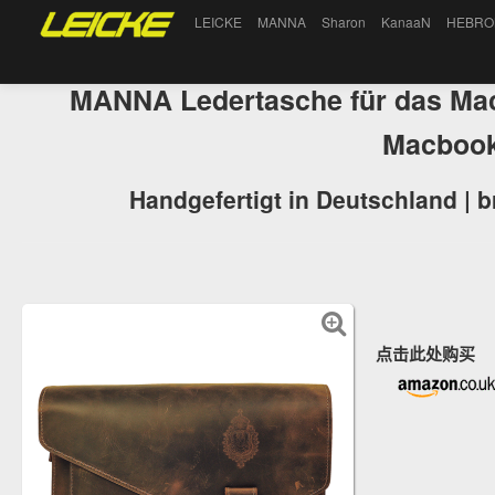
LEICKE
MANNA
Sharon
KanaaN
HEBRO
MANNA Ledertasche für das Mac
Macbook
Handgefertigt in Deutschland | 
点击此处购买