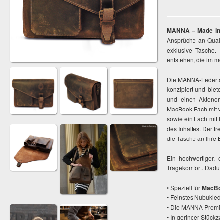
MANNA – Made in
Ansprüche an Qualit
exklusive Tasche.
entstehen, die im m
Die MANNA-Ledertas
konzipiert und bie
und einen Aktenor
MacBook-Fach mit we
sowie ein Fach mit 
des Inhaltes. Der t
die Tasche an Ihre
Ein hochwertiger, 
Tragekomfort. Dadur
• Speziell für
MacB
• Feinstes Nubuklede
• Die MANNA Premi
• In geringer Stückz