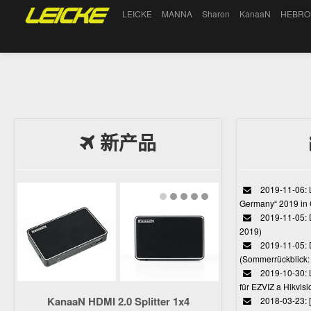
LEICKE
MANNA
Sharon
KanaaN
HEBRO
新产品
2019-11-06: L
Germany“ 2019 in
2019-11-05: D
2019)
2019-11-05: 
(Sommerrückblick: 
2019-10-30: L
für EZVIZ a Hikvi
KanaaN HDMI 2.0 Splitter 1x4
2018-03-23: