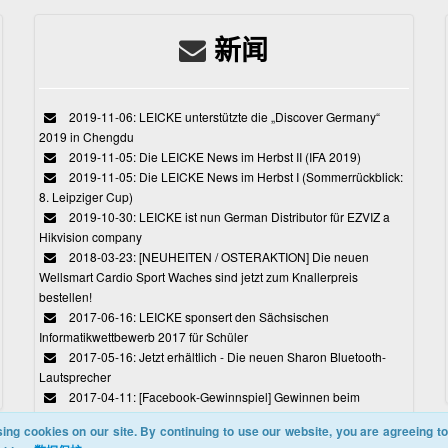
新闻
2019-11-06: LEICKE unterstützte die „Discover Germany“
2019 in Chengdu
2019-11-05: Die LEICKE News im Herbst II (IFA 2019)
2019-11-05: Die LEICKE News im Herbst I (Sommerrückblick:
8. Leipziger Cup)
2019-10-30: LEICKE ist nun German Distributor für EZVIZ a
Hikvision company
2018-03-23: [NEUHEITEN / OSTERAKTION] Die neuen
Wellsmart Cardio Sport Waches sind jetzt zum Knallerpreis
bestellen!
2017-06-16: LEICKE sponsert den Sächsischen
Informatikwettbewerb 2017 für Schüler
2017-05-16: Jetzt erhältlich - Die neuen Sharon Bluetooth-
Lautsprecher
2017-04-11: [Facebook-Gewinnspiel] Gewinnen beim
Ostereiersuchspiel von LEICKE
ing cookies on our site. By continuing to use our website, you are agreeing to