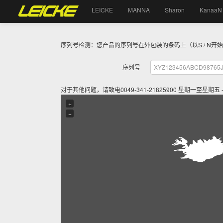
LEICKE
MANNA
Sharon
KanaaN
序列号检测：您产品的序列号在外包装的条码上（以S / N
序列号
对于其他问题，请致电0049-341-21825900 星期一至星期
+
−