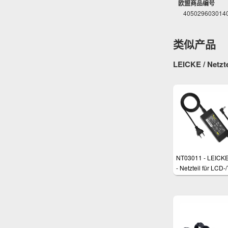
欧盟商品编号
405029603014
类似产品
LEICKE / Netztei
NT03011 - LEICK
- Netzteil für LCD-
Monitore und
Anwendungen wie
PSU etc.