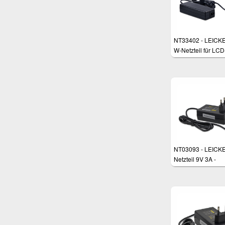
NT33402 - LEICKE
W-Netzteil für LCD
Bildschirm, LED-St
NAS, ext. Festplatt
Pico-PSU, Router,
Switches, Embedd
PC usw.
NT03093 - LEICKE
Netzteil 9V 3A -
5,5*2,5mm Stecke