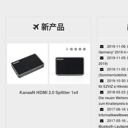
新产品
2019-11-06: L
Germany“ 2019 in
2019-11-05: D
2019)
2019-11-05: 
(Sommerrückblick: 
2019-10-30: L
für EZVIZ a Hikvi
KanaaN HDMI 2.0 Splitter 1x4
2018-03-23:
Die neuen Wellsmar
zum Knallerpreis b
2017-06-16: 
Informatikwettbewe
2017-05-16: J
Bluetooth-Lautspr