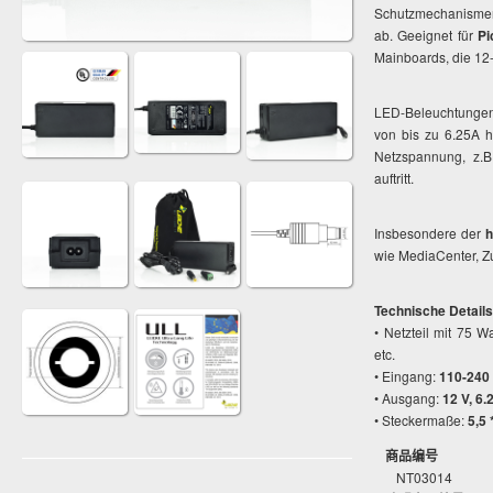
Schutzmechanismen 
ab. Geeignet für
P
Mainboards, die 12-
LED-Beleuchtungen
von bis zu 6.25A 
Netzspannung, z.B
auftritt.
Insbesondere der
h
wie MediaCenter, Z
Technische Details
• Netzteil mit 75 
etc.
• Eingang:
110-240
• Ausgang:
12 V, 6.
• Steckermaße:
5,5
商品编号
NT03014