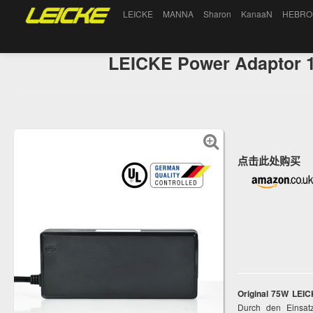
LEICKE
MANNA
Sharon
KanaaN
HEBRO
LEICKE Power Adaptor 
点击此处购买
Original 75W LEIC
Durch den Einsatz