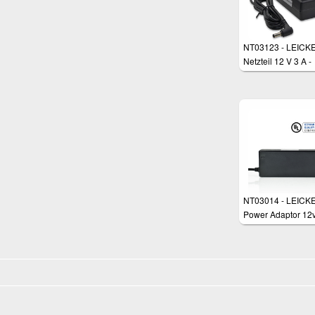
NT03123 - LEICKE
Netzteil 12 V 3 A -
5,5*2,5 mm Stecke
NT03014 - LEICK
Power Adaptor 12
6.25a 5.5*2.5mm 