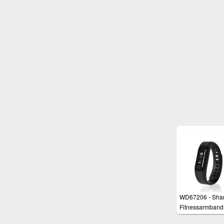
für Gewicht, Körper
Wasseranteil,
Muskelanteil,
Knochenmasse un
Werte
WD67206 - Sha
Fitnessarmband
Pulsuhr, Schritt