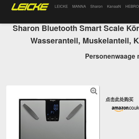
LEICKE
MANNA
Sharon
KanaaN
HEBRO
Sharon Bluetooth Smart Scale Kör
Wasseranteil, Muskelanteil
Personenwaage 
点击此处购买