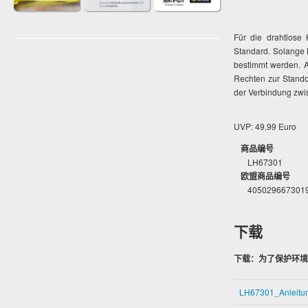
Für die drahtlose
Standard. Solange B
bestimmt werden. A
Rechten zur Stand
der Verbindung zwi
UVP: 49,99 Euro
商品编号
LH67301
欧盟商品编号
405029667301
下载
下载：为了保护环境
LH67301_Anleit