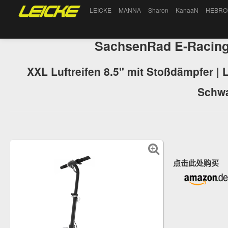
LEICKE
MANNA
Sharon
KanaaN
HEBRO
SachsenRad E-Racing 
XXL Luftreifen 8.5" mit Stoßdämpfer | 
Schwa
点击此处购买