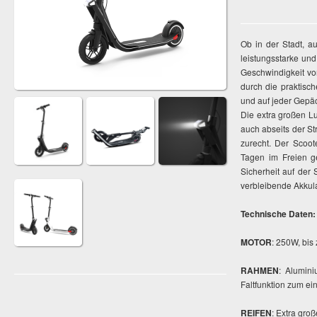
Ob in der Stadt, 
leistungsstarke und
Geschwindigkeit von
durch die praktisc
und auf jeder Gepä
Die extra großen Lu
auch abseits der S
zurecht. Der Scoot
Tagen im Freien g
Sicherheit auf der 
verbleibende Akkulau
Technische Daten:
MOTOR
: 250W, bis
RAHMEN
: Alumini
Faltfunktion zum ei
REIFEN
: Extra gro