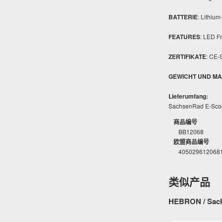
BATTERIE
: Lithiu
FEATURES
: LED F
ZERTIFIKATE
: CE-
GEWICHT UND MA
Lieferumfang:
SachsenRad E-Scoo
商品编号
BB12068
欧盟商品编号
405029612068
类似产品
HEBRON / Sac