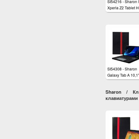
SI54216 - Sharon
Xperia Z2 Tablet H
mit magnetisch
befestigter Bluetoo
Tastatur und
integriertem Touc
SI54308 - Sharon
Galaxy Tab A 10,1
(2016) Schutztasc
herausnehmbarer
Sharon / Кл
Tastatur und
клавиатурами 
integriertem Multit
Touchpad