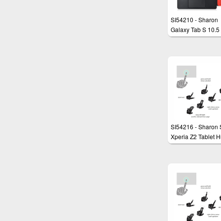
SI54210 - Sharon
Galaxy Tab S 10.5
Schutztasche mit
herausnehmbarer
Tastatur und
integriertem Multit
Touchpad
SI54216 - Sharon
Xperia Z2 Tablet H
mit magnetisch
befestigter Bluetoo
Tastatur und
integriertem Touc