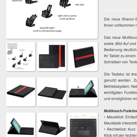
Die neue Sharon-
Ihnen vollkommen 
Das neue Multitou
sowie
Bild-Auf und
Bedienung deutlich
Ihr Tablet zu eine
Schreiben von Texte
Die Tastatur ist d
genutzt werden. Zu
Betriebssystem. Neb
wichtigsten Funkt
und ermöglichen er
Multitouch-Funktio
•
Mausklick
: Einfac
Maustaste interpreti
•
Rechtsklick
: Kurz
Klick mit der rechte