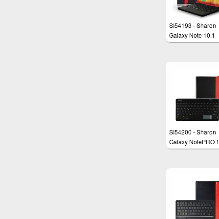
SI54193 - Sharon
Galaxy Note 10.1
Edition 2014 -
Schutzhülle mit
abnehmbarer Blue
Tastatur und
einzigartigem,
integriertem
Multitouchpad
SI54200 - Sharon
Galaxy NotePRO 1
Schutztasche mit
herausnehmbarer
Bluetooth - Tastatur
integriertes - Tou