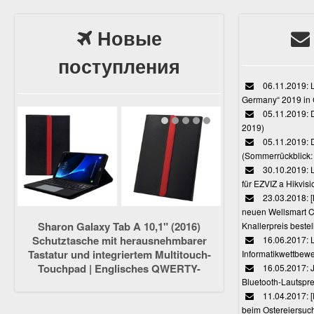
Новые
поступления
06.11.2019: L
Germany“ 2019 in
05.11.2019: D
2019)
05.11.2019: 
(Sommerrückblick: 
30.10.2019: L
für EZVIZ a Hikvi
23.03.2018:
neuen Wellsmart C
Sharon Galaxy Tab A 10,1" (2016)
Knallerpreis bestel
Schutztasche mit herausnehmbarer
16.06.2017: 
Tastatur und integriertem Multitouch-
Informatikwettbewe
Touchpad | Englisches QWERTY-
16.05.2017: J
Layout [NICHT für S-Pen-Modelle]
Bluetooth-Lautspr
11.04.2017: 
beim Ostereiersuc