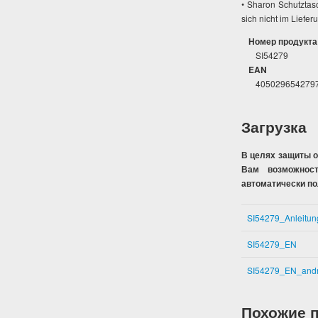
• Sharon Schutztas
sich nicht im Liefer
Номер продукта
SI54279
EAN
405029654279
Загрузка
В целях защиты 
Вам возможност
автоматически п
SI54279_Anleitun
SI54279_EN
SI54279_EN_andr
Похожие 