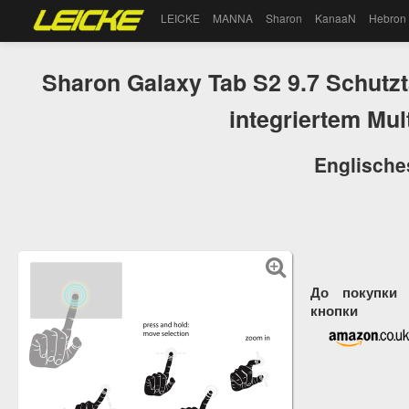
LEICKE
MANNA
Sharon
KanaaN
Hebron
Sharon Galaxy Tab S2 9.7 Schutz
integriertem Mu
Englisch
До покупки 
кнопки