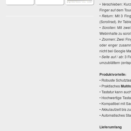
•
Verschieben
: Kur
Finger auf dem Tou
•
Return
: Mit 3 Fin
(Scrollrad). Ihr Tabl
•
Scrollen
: Mit zwe
Webinhalte zu scrol
•
Zoomen
: Zwei Fi
oder enger zusamme
nicht bei Google Ma
•
Seite auf / ab
: 3 F
umzublättern (ents
Produktvorteile:
• Robuste Schutzta
• Praktisches
Multi
• Tastatur kann auc
• Hochwertige Tast
• Kompatibel mit S
• Akkulaufzeit bis 
• Automatisches St
Lieferumfang