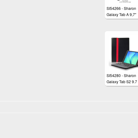
SI54266 - Sharon
Galaxy Tab A 9,7"
Schutztasche mit
herausnehmbarer
Tastatur und
integriertem Multit
Touchpad
SI54280 - Sharon
Galaxy Tab S2 9.7
Schutztasche mit
herausnehmbarer
Tastatur und
integriertem Multit
Touchpad