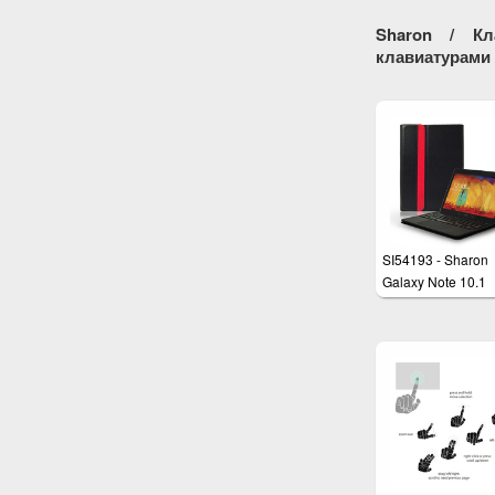
Sharon / Кл
клавиатурами /
SI54193 - Sharon
Galaxy Note 10.1
Edition 2014 -
Schutzhülle mit
abnehmbarer Blue
Tastatur und
einzigartigem,
integriertem
Multitouchpad