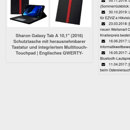
05.11.2019: 
(Sommerrückblick: 
30.10.2019: L
für EZVIZ a Hikvi
23.03.2018:
neuen Wellsmart C
Sharon Galaxy Tab A 10,1" (2016)
Knallerpreis bestel
Schutztasche mit herausnehmbarer
16.06.2017: 
Tastatur und integriertem Multitouch-
Informatikwettbewe
Touchpad | Englisches QWERTY-
16.05.2017: J
Layout [NICHT für S-Pen-Modelle]
Bluetooth-Lautspr
11.04.2017: 
beim Ostereiersuc