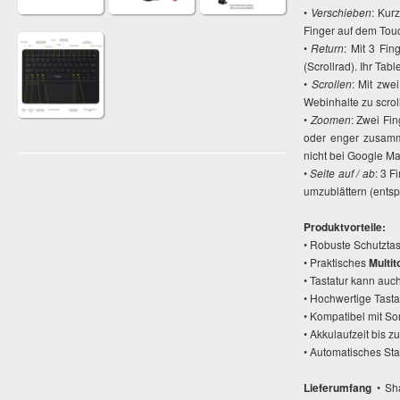
•
Verschieben
: Kur
Finger auf dem Tou
•
Return
: Mit 3 Fin
(Scrollrad). Ihr Tabl
•
Scrollen
: Mit zwe
Webinhalte zu scrol
•
Zoomen
: Zwei Fi
oder enger zusamme
nicht bei Google Ma
•
Seite auf / ab
: 3 F
umzublättern (ents
Produktvorteile:
• Robuste Schutzta
• Praktisches
Multi
• Tastatur kann auc
• Hochwertige Tast
• Kompatibel mit S
• Akkulaufzeit bis 
• Automatisches St
Lieferumfang
• Sha