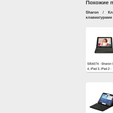
Похожие 
Sharon / Кл
клавиатурами 
SI54074 - Sharon 
4, iPad 3, iPad 2 -
ExtraSlim Tastatur
Tasche