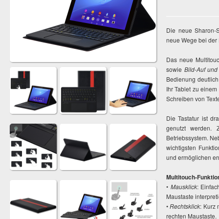
Die neue Sharon-
neue Wege bei der
Das neue Multitou
sowie
Bild-Auf und
Bedienung deutlich
Ihr Tablet zu eine
Schreiben von Texte
Die Tastatur ist d
genutzt werden. Z
Betriebssystem. Neb
wichtigsten Funkt
und ermöglichen er
Multitouch-Funktio
•
Mausklick
: Einfac
Maustaste interpreti
•
Rechtsklick
: Kurz 
rechten Maustaste.