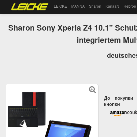
LEICKE
MANNA
Sharon
KanaaN
Hebron
Sharon Sony Xperia Z4 10.1" Schut
integriertem Mu
deutsche
До покупки 
кнопки