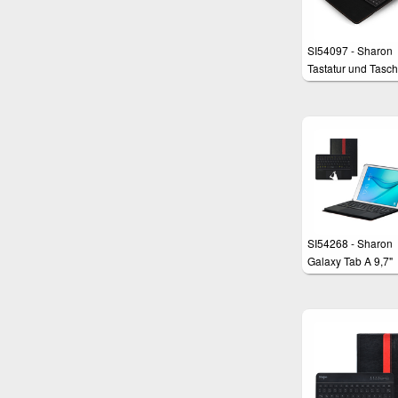
SI54097 - Sharon
Tastatur und Tasch
Samsung Galaxy 
10.1 10.1N (P750
P7511)
SI54268 - Sharon
Galaxy Tab A 9,7"
Schutztasche mit
herausnehmbarer
Tastatur und
integriertem Multit
Touchpad