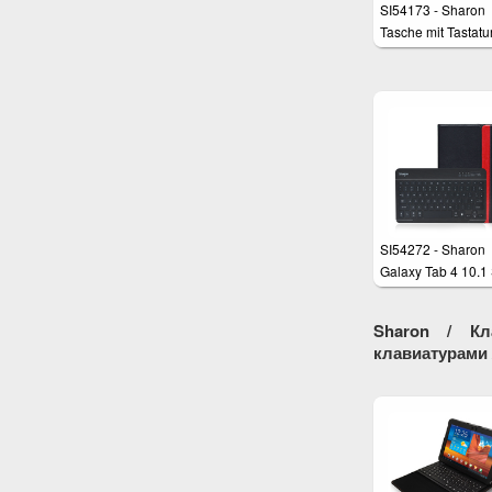
SI54173 - Sharon
Tasche mit Tastatur
Galaxy Note 10.1
Edition 2014 und
Galaxy TabPRO 10
SI54272 - Sharon
Galaxy Tab 4 10.1
T530 SM-T535 Hüll
beleuchteter Bluet
Sharon / Кл
Tastatur
клавиатурами 