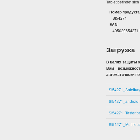
Tablet befindet sich
Номер продукта
SI54271
EAN
405029654271
Загрузка
В целях защиты 
Вам возможност
автоматически п
SI54271_Anleitun
SI54271_android
SI54271_Tastenb
SI54271_Multitou