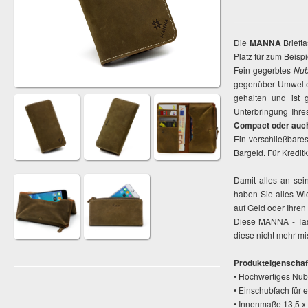
Die
MANNA
Brieft
Platz für zum Beisp
Fein gegerbtes
Nub
gegenüber Umweltein
gehalten und ist 
Unterbringung Ihre
Compact oder auch
Ein verschließbare
Bargeld. Für Kredit
Damit alles an sei
haben Sie alles Wi
auf Geld oder Ihren
Diese MANNA - Tasc
diese nicht mehr mi
Produkteigenschaf
• Hochwertiges Nub
• Einschubfach für 
• Innenmaße 13,5 x