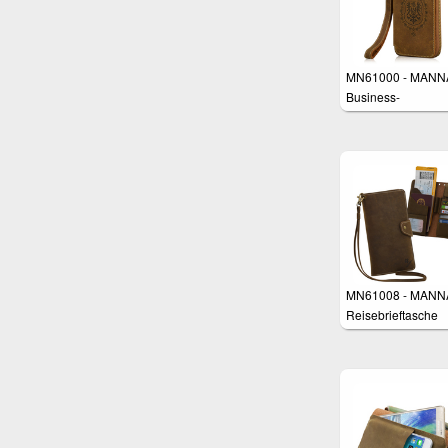
MN61000 - MANN
Business-
Handgelenktasche 
Smartphones
MN61008 - MANN
Reisebrieftasche
Geldbörse Tasche 
Smartphones z.B.
Samsung Galaxy S
iPhone 8 Plus, Hu
P10 Plus, Galaxy 
Edge Plus