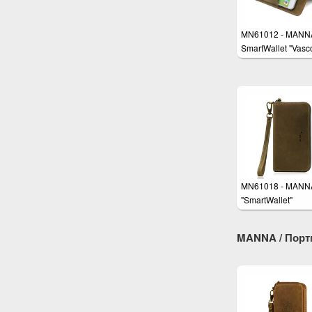
MN61012 - MANN
SmartWallet "Vasc
MN61018 - MANN
"SmartWallet"
Handgelenktasch
MANNA / Порт