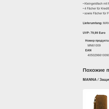
• Kleingeldfach mit
• 4 Fächer für Kredit
• sowie Fächer für
Lieferumfang:
MANN
UVP: 79,99 Euro
Номер продукта
MN61009
EAN
405029661009
Похожие 
MANNA / Защит