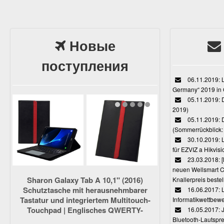
Новые
поступления
06.11.2019: L
Germany“ 2019 in
05.11.2019: D
2019)
05.11.2019: 
(Sommerrückblick: 
30.10.2019: L
für EZVIZ a Hikvi
23.03.2018:
neuen Wellsmart C
Sharon Galaxy Tab A 10,1" (2016)
Knallerpreis bestel
Schutztasche mit herausnehmbarer
16.06.2017: 
Tastatur und integriertem Multitouch-
Informatikwettbewe
Touchpad | Englisches QWERTY-
16.05.2017: J
Layout [NICHT für S-Pen-Modelle]
Bluetooth-Lautspr