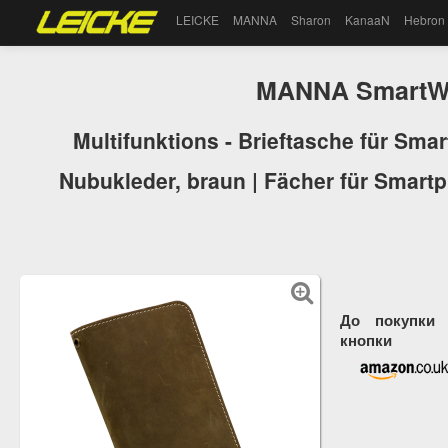
LEICKE
MANNA
Sharon
KanaaN
Hebron
MANNA SmartWa
Multifunktions - Brieftasche für Sma
Nubukleder, braun | Fächer für Smartp
До покупки 
кнопки