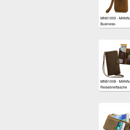
MN61000 - MANN
Business-
Handgelenktasche 
Smartphones
MN61008 - MANN
Reisebrieftasche
Geldbörse Tasche 
Smartphones z.B.
Samsung Galaxy S
iPhone 8 Plus, Hu
P10 Plus, Galaxy 
Edge Plus