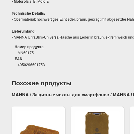
•
Motorola
z. B. Moto E
Technische Details:
• Obermaterial: hochwertiges Echtleder, braun, geprägt mit abgesetzter Nah
Lieferumfang:
• MANNA UltraSlim-Universal-Tasche aus Leder in braun, extrem weich und 
Номер продукта
MN60175
EAN
4050296601753
Похожие продукты
MANNA / Защитные чехлы для смартфонов / MANNA Uni