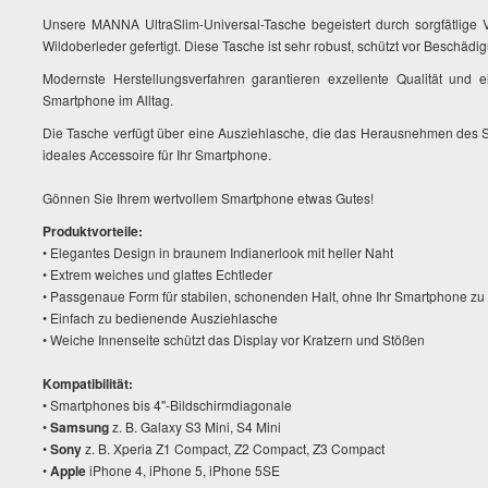
Unsere MANNA UltraSlim-Universal-Tasche begeistert durch sorgfätlige 
Wildoberleder gefertigt. Diese Tasche ist sehr robust, schützt vor Beschädig
Modernste Herstellungsverfahren garantieren exzellente Qualität und 
Smartphone im Alltag.
Die Tasche verfügt über eine Ausziehlasche, die das Herausnehmen des S
ideales Accessoire für Ihr Smartphone.
Gönnen Sie Ihrem wertvollem Smartphone etwas Gutes!
Produktvorteile:
• Elegantes Design in braunem Indianerlook mit heller Naht
• Extrem weiches und glattes Echtleder
• Passgenaue Form für stabilen, schonenden Halt, ohne Ihr Smartphone zu
• Einfach zu bedienende Ausziehlasche
• Weiche Innenseite schützt das Display vor Kratzern und Stößen
Kompatibilität:
• Smartphones bis 4"-Bildschirmdiagonale
•
Samsung
z. B. Galaxy S3 Mini, S4 Mini
•
Sony
z. B. Xperia Z1 Compact, Z2 Compact, Z3 Compact
•
Apple
iPhone 4, iPhone 5, iPhone 5SE