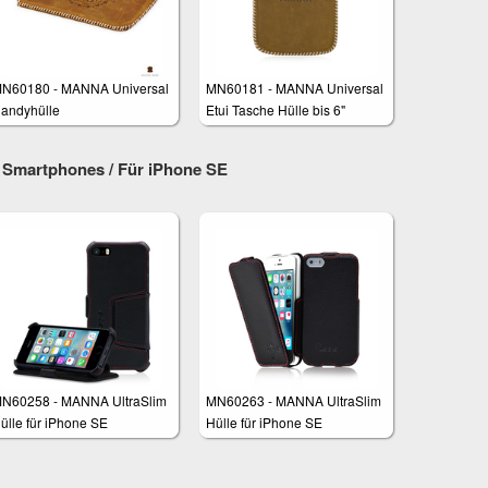
N60180 - MANNA Universal
MN60181 - MANNA Universal
andyhülle
Etui Tasche Hülle bis 6"
Display für z.B. Samsung
Galaxy S8, iPhone 7 Plus,
Smartphones / Für iPhone SE
Huawei P10 Plus
N60258 - MANNA UltraSlim
MN60263 - MANNA UltraSlim
ülle für iPhone SE
Hülle für iPhone SE