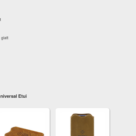
t
glatt
versal Etui