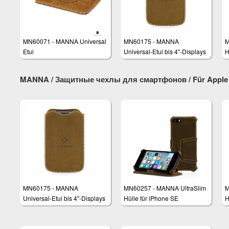
MN60071 - MANNA Universal
MN60175 - MANNA
M
Etui
Universal-Etui bis 4"-Displays
H
MANNA / Защитные чехлы для смартфонов / Für Apple 
MN60175 - MANNA
MN60257 - MANNA UltraSlim
M
Universal-Etui bis 4"-Displays
Hülle für iPhone SE
H