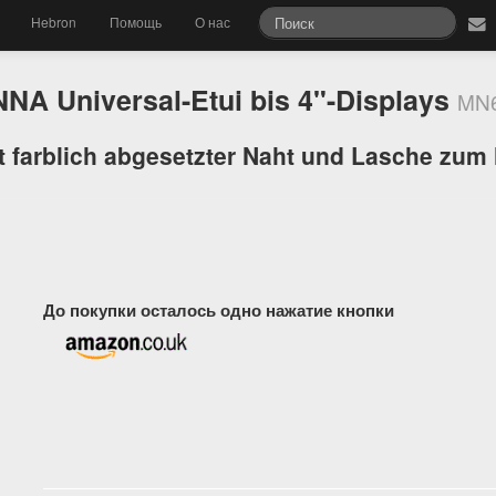
Hebron
Помощь
О нас
NA Universal-Etui bis 4"-Displays
MN
it farblich abgesetzter Naht und Lasche zu
До покупки осталось одно нажатие кнопки