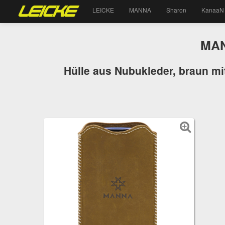
LEICKE
MANNA
Sharon
KanaaN
MAN
Hülle aus Nubukleder, braun m