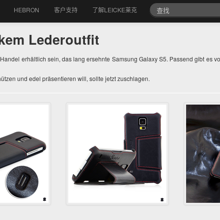
HEBRON
客户支持
了解LEICKE莱克
kem Lederoutfit
ndel erhältlich sein, das lang ersehnte Samsung Galaxy S5. Passend gibt es von
en und edel präsentieren will, sollte jetzt zuschlagen.