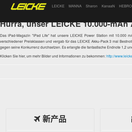
LEICKE
MANNA
Sharon
KanaaN
HEBRO
Hurra, unser LEICKE 10.000-mAh A
Das iPad-Magazin "iPad Life" hat unsere LEICKE Power Station mit 10.000 mAh
verschiedener Preisklassen und vergab für das LEICKE Akku-Pack 3 mal Bestnoten
gegen seine Konkurrenz durchsetzen. Es erlangte die fantastische Endnote 1,2 u
Klicken Sie hier, um mehr Bilder und Informationen zu bekommen:
http://www.leic
新产品