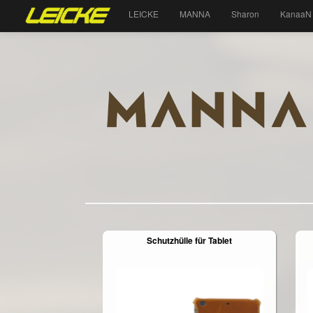
LEICKE
MANNA
Sharon
KanaaN
Schutzhülle für Tablet