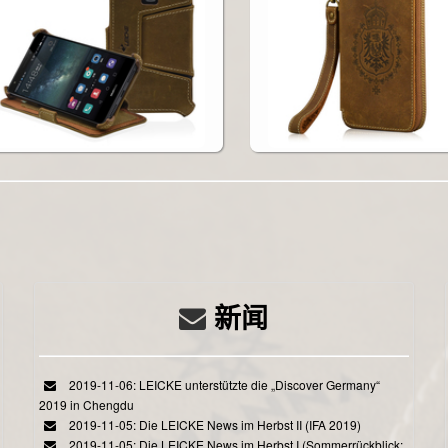
新闻
2019-11-06: LEICKE unterstützte die „Discover Germany“
2019 in Chengdu
2019-11-05: Die LEICKE News im Herbst II (IFA 2019)
2019-11-05: Die LEICKE News im Herbst I (Sommerrückblick: