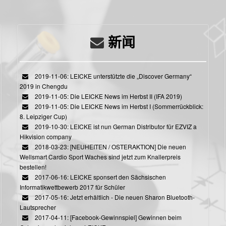
新闻
2019-11-06: LEICKE unterstützte die „Discover Germany“
2019 in Chengdu
2019-11-05: Die LEICKE News im Herbst II (IFA 2019)
2019-11-05: Die LEICKE News im Herbst I (Sommerrückblick:
8. Leipziger Cup)
2019-10-30: LEICKE ist nun German Distributor für EZVIZ a
Hikvision company
2018-03-23: [NEUHEITEN / OSTERAKTION] Die neuen
Wellsmart Cardio Sport Waches sind jetzt zum Knallerpreis
bestellen!
2017-06-16: LEICKE sponsert den Sächsischen
Informatikwettbewerb 2017 für Schüler
2017-05-16: Jetzt erhältlich - Die neuen Sharon Bluetooth-
Lautsprecher
2017-04-11: [Facebook-Gewinnspiel] Gewinnen beim