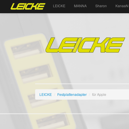
LEICKE
MANNA
Sharon
KanaaN
LEICKE
/
Festplattenadapter
/
für Apple