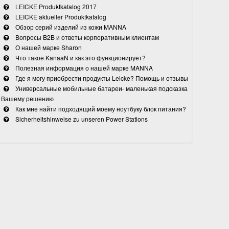
LEICKE Produktkatalog 2017
LEICKE aktueller Produktkatalog
Обзор серий изделий из кожи MANNA
Вопросы B2B и ответы корпоративным клиентам
О нашей марке Sharon
Что такое KanaaN и как это функционирует?
Полезная информация о нашей марке MANNA
Где я могу приобрести продукты Leicke? Помощь и отзывы
Универсальные мобильные батареи- маленькая подсказка
Вашему решению
Как мне найти подходящий моему ноутбуку блок питания?
Sicherheitshinweise zu unseren Power Stations