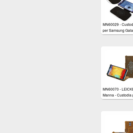
MN60029 - Custod
per Samsung Gala
S3-i9300 Ultra Sli
Vera Pelle Premiu
rifinita a mano
MN60070 - LEICK
Manna - Custodia 
Samsung Galaxy N
N9000 N9005 in 
PELLE "Nubuk" Bu
colore Marrone co
cuciture bianche rif
a mano