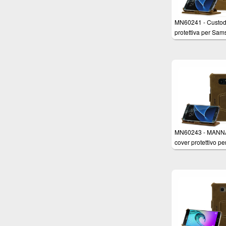
MN60241 - Custod
protettiva per Sa
Galaxy S7 in Vera 
Nabuk Marrone co
funzione Stand
MN60243 - MANN
cover protettivo pe
Samsung Galaxy 
Edge in Vera Pelle
Nabuk Marrone co
funzione Stand