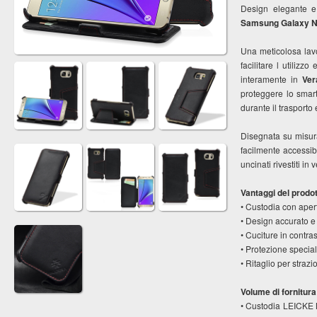
Design elegante e
Samsung Galaxy N
Una meticolosa lavo
facilitare l utiliz
interamente in
Ver
proteggere lo smart
durante il trasporto 
Disegnata su misura
facilmente accessibi
uncinati rivestiti i
Vantaggi del prodott
• Custodia con aper
• Design accurato e 
• Cuciture in contras
• Protezione speciale
• Ritaglio per stra
Volume di fornitura
• Custodia LEICKE 