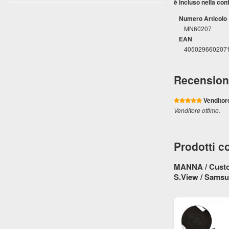
è incluso nella con
Numero Articolo
MN60207
EAN
405029660207
Recension
Venditor
Venditore ottimo.
Prodotti co
MANNA / Custod
S.View / Sams