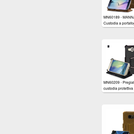
MN60189 - MANNA
Custodia a portafo
per Samsung Gala
Edge in Vera Pelle
Nabuk Marrone co
funzione EasySta
MN60209 - Pregia
custodia protettiva
UltraSlim per Sam
Galaxy A5 in Vera 
Nappa Astana ner
funzione Stand