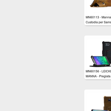
MN60113 - Manna
Custodia per Sam
Galaxy S5 in Vero
Nabuk con funzion
sostegno - Colore
marrone vellutato
MN60156 - LEIC
MANNA - Pregiata
custodia protettiva
UltraSlim per Sam
Galaxy Alpha 4,7 i
Vera Pelle Nappa 
funzione Stand