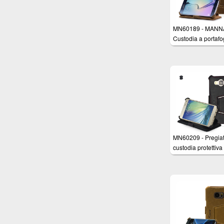
MN60189 - MANNA
Custodia a portafo
per Samsung Gala
Edge in Vera Pelle
Nabuk Marrone co
funzione EasySta
MN60209 - Pregia
custodia protettiva
UltraSlim per Sam
Galaxy A5 in Vera 
Nappa Astana ner
funzione Stand