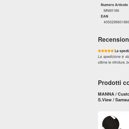
Numero Articolo
MN60186
EAN
405029660186
Recension
La spedi
La spedizione è sta
ottime le rifiniture, 
Prodotti co
MANNA / Custod
S.View / Sams