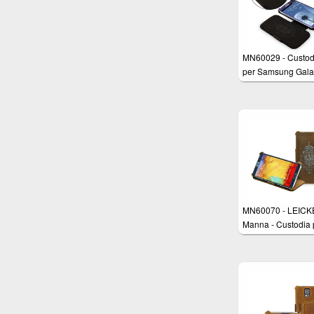
MN60029 - Custod
per Samsung Gala
S3-i9300 Ultra Sli
Vera Pelle Premiu
rifinita a mano
MN60070 - LEICK
Manna - Custodia 
Samsung Galaxy N
N9000 N9005 in 
PELLE "Nubuk" Bu
colore Marrone co
cuciture bianche rif
a mano