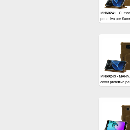
MN60241 - Custod
protettiva per Sa
Galaxy S7 in Vera 
Nabuk Marrone co
funzione Stand
MN60243 - MANN
cover protettivo pe
Samsung Galaxy 
Edge in Vera Pelle
Nabuk Marrone co
funzione Stand