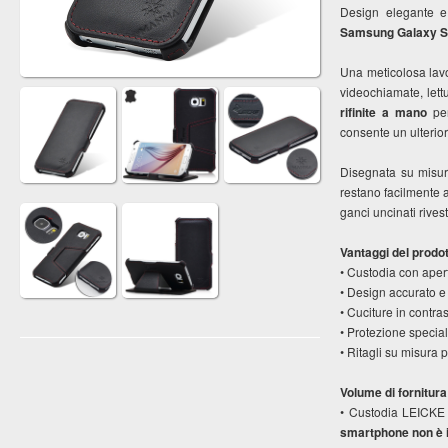
Design elegante e
Samsung Galaxy 
Una meticolosa lavo
videochiamate, lettu
rifinite a mano
per
consente un ulterior
Disegnata su misur
restano facilmente a
ganci uncinati rives
Vantaggi del prodott
• Custodia con aper
• Design accurato e 
• Cuciture in contras
• Protezione speciale
• Ritagli su misura p
Volume di fornitura
• Custodia LEICKE
smartphone non è i