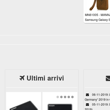
MN61005 - MANN
Samsung Galaxy S
S6 Edge borsa da 
in vera pelle pregi
Nabuk con cinturi
polso, tasca
portamonete e slot
carte di credito
Ultimi arrivi
06-11-2019: L
Germany“ 2019 in
05-11-2019: D
2019)