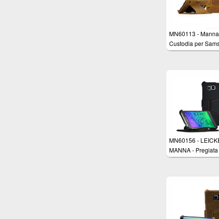
MN60113 - Manna
Custodia per Sam
Galaxy S5 in Vero
Nabuk con funzion
sostegno - Colore
marrone vellutato
MN60156 - LEIC
MANNA - Pregiata
custodia protettiva
UltraSlim per Sam
Galaxy Alpha 4,7 i
Vera Pelle Nappa 
funzione Stand