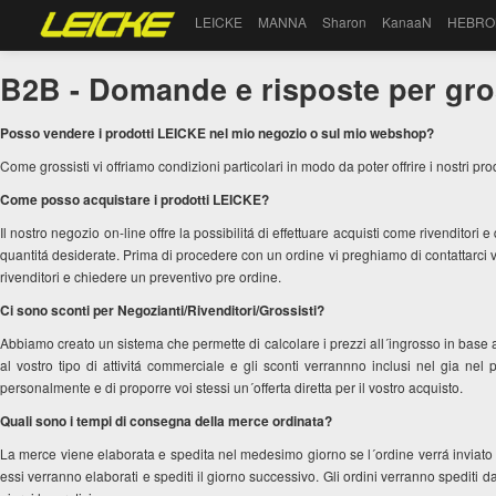
LEICKE
MANNA
Sharon
KanaaN
HEBRO
B2B - Domande e risposte per gross
Posso vendere i prodotti LEICKE nel mio negozio o sul mio webshop?
Come grossisti vi offriamo condizioni particolari in modo da poter offrire i nostri pro
Come posso acquistare i prodotti LEICKE?
Il nostro negozio on-line offre la possibilitá di effettuare acquisti come rivenditori
quantitá desiderate. Prima di procedere con un ordine vi preghiamo di contattarci v
rivenditori e chiedere un preventivo pre ordine.
Ci sono sconti per Negozianti/Rivenditori/Grossisti?
Abbiamo creato un sistema che permette di calcolare i prezzi all´ingrosso in base a
al vostro tipo di attivitá commerciale e gli sconti verrannno inclusi nel gia nel 
personalmente e di proporre voi stessi un´offerta diretta per il vostro acquisto.
Quali sono i tempi di consegna della merce ordinata?
La merce viene elaborata e spedita nel medesimo giorno se l´ordine verrá inviato e
essi verranno elaborati e spediti il giorno successivo. Gli ordini verranno spediti d