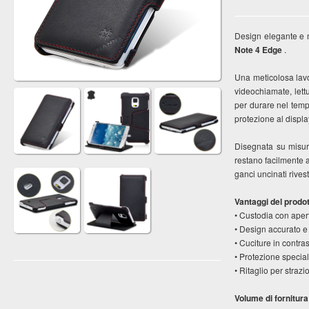
Design elegante e 
Note 4 Edge
.
Una meticolosa lavo
videochiamate, lettu
per durare nel temp
protezione al display
Disegnata su misura
restano facilmente a
ganci uncinati rives
Vantaggi del prodott
• Custodia con aper
• Design accurato e 
• Cuciture in contras
• Protezione speciale
• Ritaglio per stra
Volume di fornitura