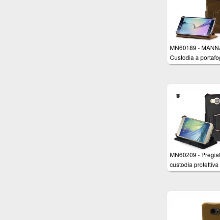
MN60189 - MANNA
Custodia a portafo
per Samsung Gala
Edge in Vera Pelle
Nabuk Marrone co
funzione EasySta
MN60209 - Pregia
custodia protettiva
UltraSlim per Sam
Galaxy A5 in Vera 
Nappa Astana ner
funzione Stand