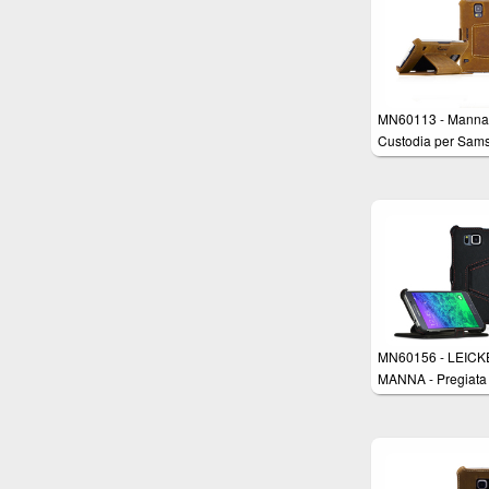
cuciture bianche rif
a mano
MN60113 - Manna
Custodia per Sam
Galaxy S5 in Vero
Nabuk con funzion
sostegno - Colore
marrone vellutato
MN60156 - LEIC
MANNA - Pregiata
custodia protettiva
UltraSlim per Sam
Galaxy Alpha 4,7 i
Vera Pelle Nappa 
funzione Stand