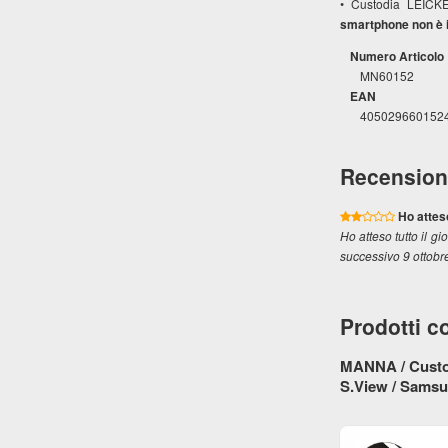
• Custodia LEICK
smartphone non è i
Numero Articolo
MN60152
EAN
405029660152
Recension
Ho atteso
Ho atteso tutto il g
successivo 9 ottobre
Prodotti co
MANNA / Custod
S.View / Sams