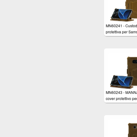
MN60241 - Custod
protettiva per Sa
Galaxy S7 in Vera 
Nabuk Marrone co
funzione Stand
MN60243 - MANN
cover protettivo pe
Samsung Galaxy 
Edge in Vera Pelle
Nabuk Marrone co
funzione Stand