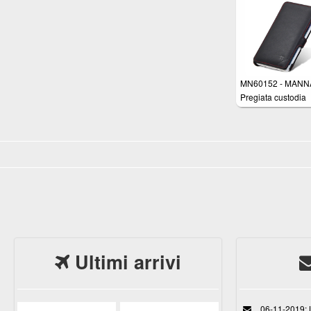
Pelle Nappa con
funzione Stand
MN60152 - MANNA
Pregiata custodia
protettiva UltraSli
Galaxy Note 4 Edg
Vera Pelle Nappa
"Astana" con cucit
rifinite a mano e c
funzione EasySta
Ultimi arrivi
06-11-2019: L