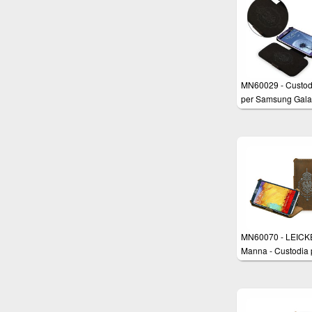
MN60029 - Custod
per Samsung Gala
S3-i9300 Ultra Sli
Vera Pelle Premiu
rifinita a mano
MN60070 - LEICK
Manna - Custodia 
Samsung Galaxy N
N9000 N9005 in 
PELLE "Nubuk" Bu
colore Marrone co