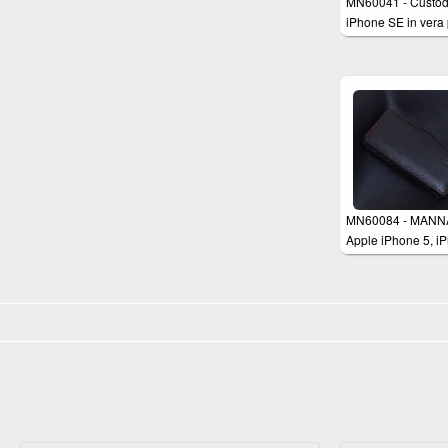
MN60041 - Custod
iPhone SE in vera 
nappa nera - Cove
apertura a Flip per
Apple iPhone SE,
iPhone 5/5s
MN60084 - MANN
Apple iPhone 5, i
5s Schutzhülle