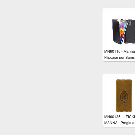
apertura a Flip per
Apple iPhone SE,
iPhone 5/5s
MN60110 - Manna
Flipcase per Sam
Galaxy S5 - Custo
rivestita in Vero C
Nappa "Astana" e
cuciture Rosse rifin
mano - Colore Ner
lucido
MN60135 - LEIC
MANNA - Pregiata
custodia protettiva
Apple iPhone 6 Pl