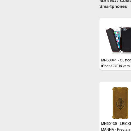
MANNA / Custod
Nabuk marrone co
Smartphones
cuciture rifinite a
MN60041 - Custod
iPhone SE in vera 
nappa nera - Cove
apertura a Flip per
Apple iPhone SE,
iPhone 5/5s
MN60135 - LEIC
MANNA - Pregiata