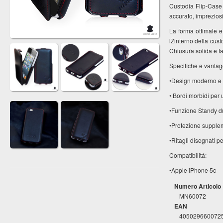
Custodia Flip-Case
accurato, impreziosit
La forma ottimale e
lŽinterno della custo
Chiusura solida e f
Specifiche e vantagg
•Design moderno e 
• Bordi morbidi per 
•Funzione Standy du
•Protezione supplem
•Ritagli disegnati pe
Compatibilitá:
•Apple iPhone 5c
Numero Articolo
MN60072
EAN
405029660072