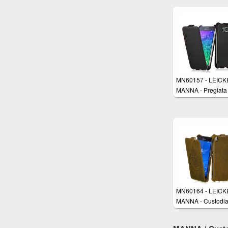
(5.5 pollici) con ap
Flip in vera pelle
marrone con cucit
rifinite a mano -
Imbottitura interna 
Micro-Pile
MN60157 - LEIC
MANNA - Pregiata
custodia protettiva
UltraSlim per Sam
Galaxy Alpha 4,7 i
Vera Pelle Nappa 
Apertura Flip
MN60164 - LEIC
MANNA - Custodia 
UltraSlim per Sony
Xperia Z3 in Vera 