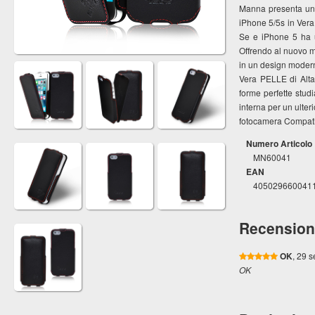
Manna presenta una
iPhone 5/5s in Vera
Se e iPhone 5 ha u
Offrendo al nuovo m
in un design modern
Vera PELLE di Alta
forme perfette stud
interna per un ulter
fotocamera Compati
Numero Articolo
MN60041
EAN
405029660041
Recension
OK
, 29 
OK