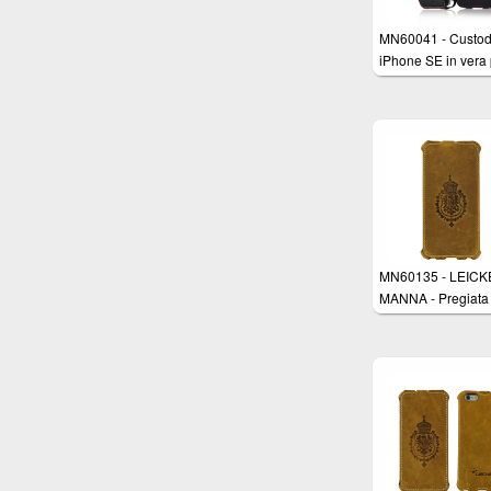
MN60041 - Custod
iPhone SE in vera 
nappa nera - Cove
apertura a Flip per
Apple iPhone SE,
iPhone 5/5s
MN60135 - LEIC
MANNA - Pregiata
custodia protettiva
Apple iPhone 6 Pl
(5.5 pollici) con ap
Flip in vera pelle
marrone con cucit
rifinite a mano -
Imbottitura interna 
Micro-Pile