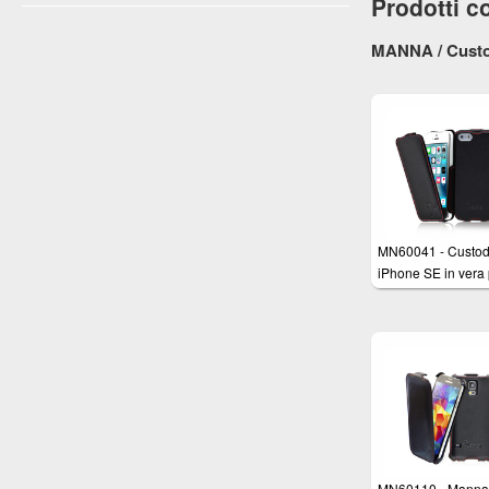
Prodotti co
MANNA / Custod
MN60041 - Custod
iPhone SE in vera 
nappa nera - Cove
apertura a Flip per
Apple iPhone SE,
iPhone 5/5s
MN60110 - Manna