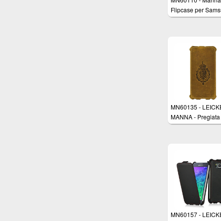
Flipcase per Sam
Galaxy S5 - Custo
rivestita in Vero C
Nappa "Astana" e
cuciture Rosse rifin
mano - Colore Ner
lucido
MN60135 - LEIC
MANNA - Pregiata
custodia protettiva
Apple iPhone 6 Pl
(5.5 pollici) con ap
Flip in vera pelle
marrone con cucit
rifinite a mano -
Imbottitura interna 
Micro-Pile
MN60157 - LEIC