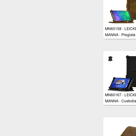
Funzione Stand e
AutoSleep
MN60158 - LEIC
MANNA - Pregiata
custodia protettiva
UltraSlim per Sam
Galaxy Alpha 4,7 i
Vera Pelle Nabuk 
funzione Stand
MN60167 - LEIC
MANNA - Custodi
EasyStand UltraSl
Sony Xperia Z3 in
Pelle Nappa nera 
cuciture rifinite a