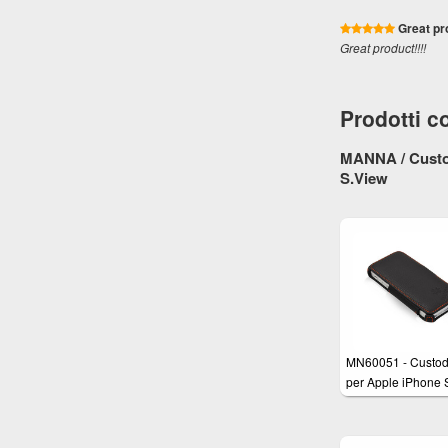
Great pr
Great product!!!!
Prodotti co
MANNA / Custod
S.View
MN60051 - Custod
per Apple iPhone 
vera pelle Nappa 
con funzione Stand
Cover in vera pell