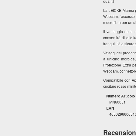
qualitá.
La LEICKE Manna per
Webcam, l'accesso Li
mocrofibra per un ul
Il vantaggio della 
consentirá di effet
tranquillitá e sicure
Vataggi del prodott
a unicino morbide
Protezione Extra per
Webcam, connettore 
Compatibile con Ap
cuciture rosse rifini
Numero Articolo
MN60051
EAN
405029660051
Recension