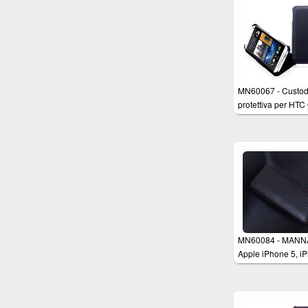
compatibile con A
iPhone SE, iPhone
iPhone 5s
MN60067 - Custod
protettiva per HTC
M7 con funzione d
sostegno, tomaia i
VERO CUOIO Nap
MN60084 - MANN
Apple iPhone 5, i
5s Schutzhülle