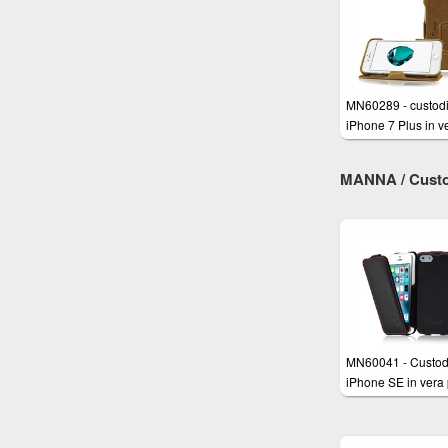
esclusivo
MN60289 - custodi
iPhone 7 Plus in v
pelle Nabuk
MANNA / Custod
MN60041 - Custod
iPhone SE in vera 
nappa nera - Cove
apertura a Flip per
Apple iPhone SE,