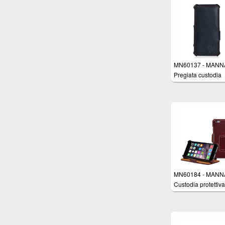
compatibile con A
iPhone SE, iPhone
iPhone 5s
MN60137 - MANNA
Pregiata custodia
protettiva per Appl
iPhone 6 (4,7 pollic
con apertura latera
vera pelle Nappa -
Colore Nero con
cuciture rifinite a 
Imbottitura interna 
Micro-Pile - Funzi
Stand e AutoSleep
MN60184 - MANNA
Custodia protettiva
Apple iPhone 6 (4
pollici) in vera pell
pregiata e morbida
colore bordeaux -