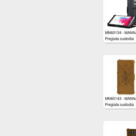
sostegno orizzonta
Autosleep - Color
lucido
MN60134 - MANNA
Pregiata custodia
protettiva per LG 
apertura Flip in ve
pelle Nappa Nera 
cuciture rifinite a 
Imbottitura interna 
Micro-Pile - Funzi
AutoSleep
MN60143 - MANNA
Pregiata custodia
protettiva per Appl
iPhone 6 Plus (5.5
pollici) in vera pell
Nabuk marrone co
cuciture rifinite a 