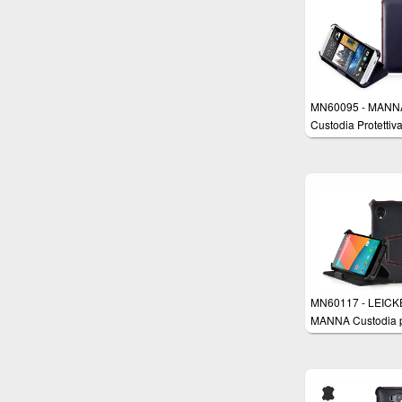
MN60095 - MANNA
Custodia Protettiv
HTC One M7 con
Tomaia In Vero Cu
Nappa "Meerana" 
Funzione Sostegno
Colore Nero Lucid
Cuciture Rosse Rif
A Mano.
MN60117 - LEICK
MANNA Custodia 
Google Nexus 5 in
Cuoio Nappa "Asta
cuciture rifinite a
con funzione di