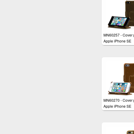
Slot per schede e 
di credito - Funzio
Stand e AutoSleep
MN60257 - Cover 
Apple iPhone SE
custodia protettiva
Cover in Vera Pell
Nabuk Marrone -
Funzione EasySta
Disign esclusivo
MN60270 - Cover 
Apple iPhone SE
custodia protettiva
Cover in Ecopelle
Marrone - Funzion
EasyStamd e Disi