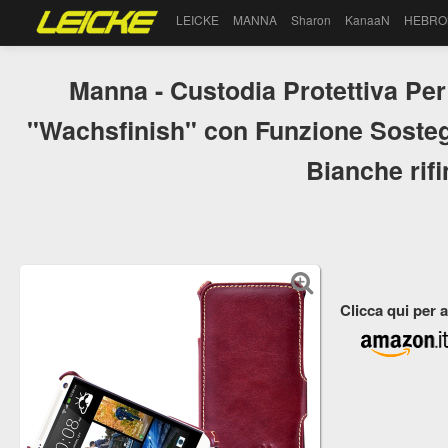
LEICKE
MANNA
Sharon
KanaaN
HEBRO
Manna - Custodia Protettiva Pe
"Wachsfinish" con Funzione Sosteg
Bianche rif
Clicca qui per 