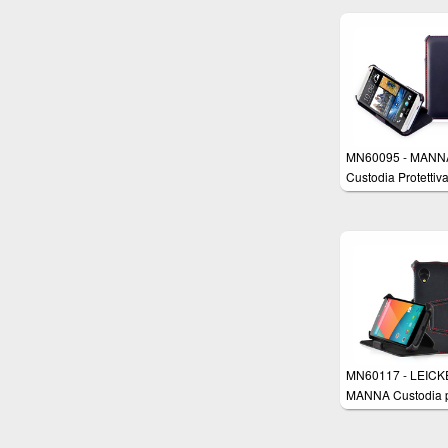
MN60095 - MANNA
Custodia Protettiv
HTC One M7 con
Tomaia In Vero Cu
Nappa "Meerana" 
Funzione Sostegno
Colore Nero Lucid
Cuciture Rosse Rif
A Mano.
MN60117 - LEICK
MANNA Custodia 
Google Nexus 5 in
Cuoio Nappa "Asta