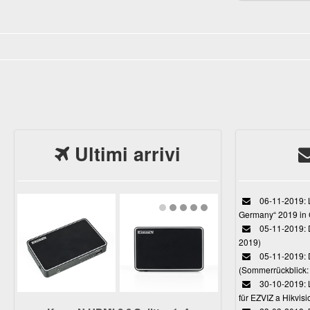
Protettiva per HT
M7 con Tomaia In 
Cuoio "Pura Anilin
colore: Marrone C
Ultimi arrivi
06-11-2019: L
Germany“ 2019 in
05-11-2019: D
2019)
05-11-2019: 
(Sommerrückblick: 
30-10-2019: L
für EZVIZ a Hikvi