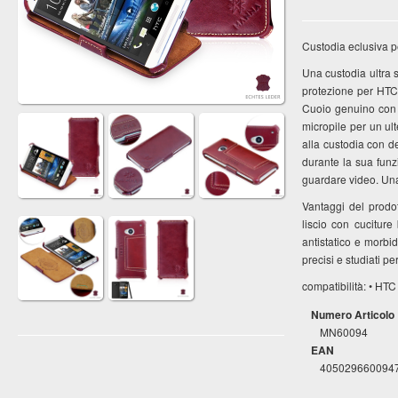
Custodia eclusiva p
Una custodia ultra 
protezione per HTC
Cuoio genuino con 
micropile per un ul
alla custodia con d
durante la sua funzi
guardare video. Una
Vantaggi del prodo
liscio con cuciture
antistatico e morbid
precisi e studiati p
compatibilità: • HT
Numero Articolo
MN60094
EAN
405029660094