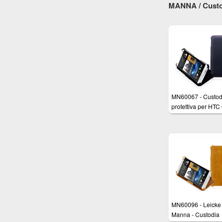
MANNA / Custo
funzione EasyStan
taschino interno
MN60067 - Custod
protettiva per HTC
M7 con funzione d
sostegno, tomaia i
VERO CUOIO Nap
MN60096 - Leicke
Manna - Custodia