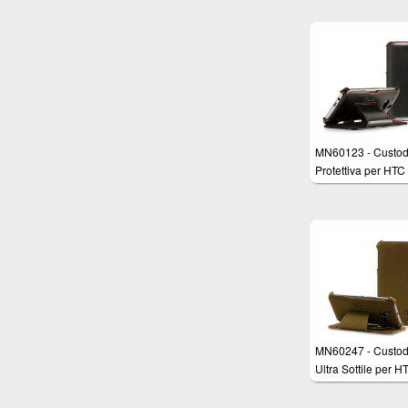
sostegno, tomaia i
VERO CUOIO Nap
MN60123 - Custod
Protettiva per HT
M8 in Vera Pelle 
"Meerana" - Funzi
Stand e AutoSplee
Colore Nero Lucid
cuciture rosse rifin
mano
MN60247 - Custod
Ultra Sottile per H
One M10 in Vera P
Nabuk Marrone co