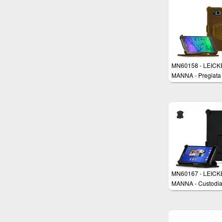
Nabuk marrone co
cuciture rifinite a 
Funzione Stand e
AutoSleep
MN60158 - LEIC
MANNA - Pregiata
custodia protettiva
UltraSlim per Sam
Galaxy Alpha 4,7 i
Vera Pelle Nabuk 
funzione Stand
MN60167 - LEIC
MANNA - Custodi
EasyStand UltraSl
Sony Xperia Z3 in
Pelle Nappa nera 