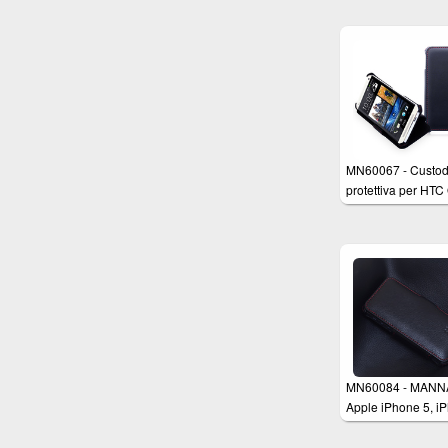
con funzione Stand
Cover in vera pell
compatibile con A
iPhone SE, iPhone
iPhone 5s
MN60067 - Custod
protettiva per HTC
M7 con funzione d
sostegno, tomaia i
VERO CUOIO Nap
MN60084 - MANN
Apple iPhone 5, i
5s Schutzhülle