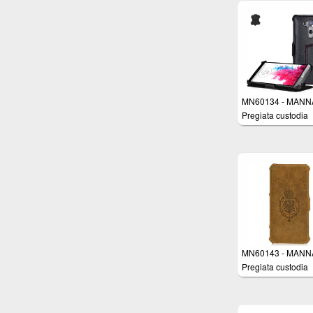
cuciture rifinite a
con funzione di
sostegno orizzonta
Autosleep - Color
lucido
MN60134 - MANNA
Pregiata custodia
protettiva per LG 
apertura Flip in ve
pelle Nappa Nera 
cuciture rifinite a 
Imbottitura interna 
Micro-Pile - Funzi
AutoSleep
MN60143 - MANNA
Pregiata custodia
protettiva per Appl
iPhone 6 Plus (5.5
pollici) in vera pell