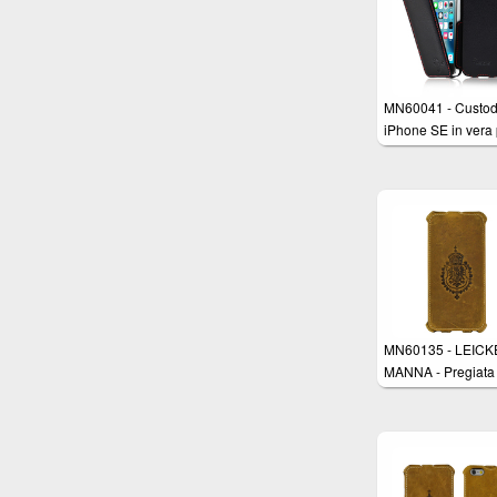
MN60041 - Custod
iPhone SE in vera 
nappa nera - Cove
apertura a Flip per
Apple iPhone SE,
iPhone 5/5s
MN60135 - LEIC
MANNA - Pregiata
custodia protettiva
Apple iPhone 6 Pl
(5.5 pollici) con ap
Flip in vera pelle
marrone con cucit