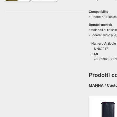
Compatibilità:
• iPhone 6S Plus co
Dettagli tecnici:
• Materiali di finis
• Fodera: micro pil
Numero Articolo
MN60217
EAN
405029660217
Prodotti co
MANNA / Custod