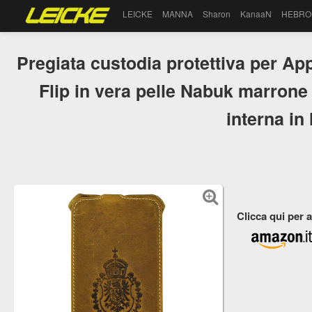
LEICKE
MANNA
Sharon
KanaaN
HEBRO
Pregiata custodia protettiva per App
Flip in vera pelle Nabuk marrone 
interna in
Clicca qui per 