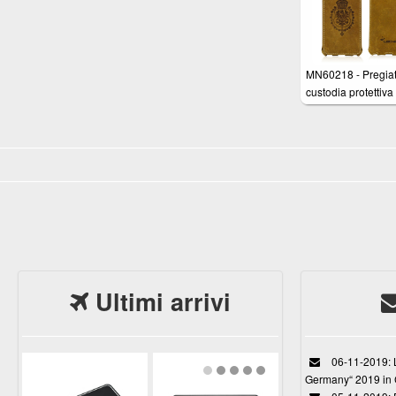
rifinite a mano -
Imbottitura interna 
Micro-Pile
MN60218 - Pregia
custodia protettiva
Apple iPhone 6S (
pollici) con apertur
in vera pelle Nabu
marrone con cucit
rifinite a mano -
Imbottitura interna 
Micro-Pile
Ultimi arrivi
06-11-2019: L
Germany“ 2019 in