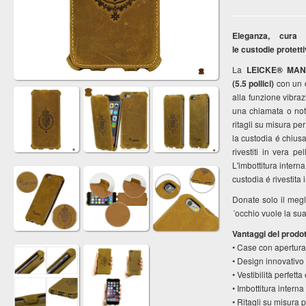
Eleganza, cura 
le custodie prote
La
LEICKE® MA
(5.5 pollici)
con un d
alla funzione vibr
una chiamata o noti
ritagli su misura pe
la custodia é chius
rivestiti in vera 
L'imbottitura intern
custodia é rivestita
Donate solo il megl
´occhio vuole la sua
Vantaggi del prodo
• Case con apertura
• Design innovativo
• Vestibilità perfetta
• Imbottitura intern
• Ritagli su misura 