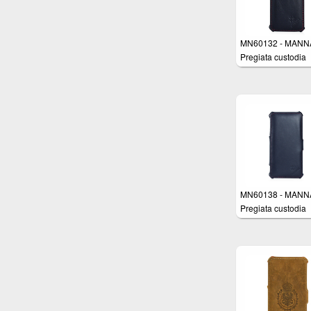
MN60132 - MANNA
Pregiata custodia
protettiva per Appl
iPhone 6 (4.7 pollic
con apertura Flip i
pelle Nappa Nera 
cuciture rifinite a 
Imbottitura interna 
Micro-Pile - Funzi
AutoSleep
MN60138 - MANNA
Pregiata custodia
protettiva per Appl
iPhone 6 Plus (5.5
pollici) con apertu
laterale in vera pel
Nappa - Colore Ne
con cuciture rifinit
mano - Imbottitura