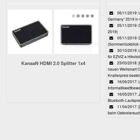
06/11/2019: L
Germany“ 2019 in
05/11/2019: D
2019)
05/11/2019: 
(Sommerrückblick: 
30/10/2019: L
für EZVIZ a Hikvi
KanaaN HDMI 2.0 Splitter 1x4
23/03/2018:
neuen Wellsmart C
Knallerpreis bestel
16/06/2017: 
Informatikwettbewe
16/05/2017: J
Bluetooth-Lautspr
11/04/2017: 
beim Ostereiersuc