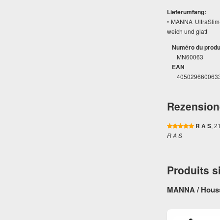
Lieferumfang:
• MANNA UltraSlim-
weich und glatt
Numéro du produ
MN60063
EAN
405029660063
Rezension
R A S
, 2
R A S
Produits s
MANNA / Housse