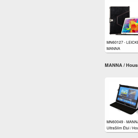
MN60127 - LEICK
MANNA
MANNA / Housse
MN60049 - MANN
UltraSlim Étui / H
de protection luxe