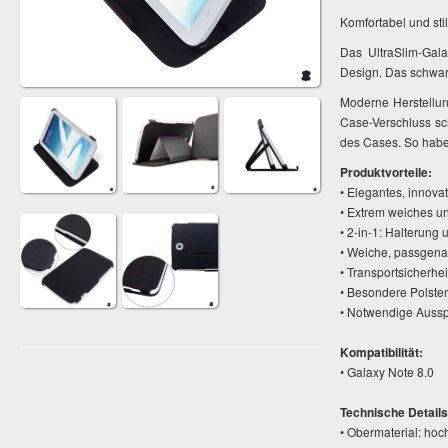
Komfortabel und stil
Das UltraSlim-Gal
Design. Das schwarz
Moderne Herstellun
Case-Verschluss sc
des Cases. So habe
Produktvorteile:
• Elegantes, innova
• Extrem weiches un
• 2-in-1: Halterung 
• Weiche, passgena
• Transportsicherhe
• Besondere Polste
• Notwendige Aussp
Kompatibilität:
• Galaxy Note 8.0
Technische Details
• Obermaterial: hoc