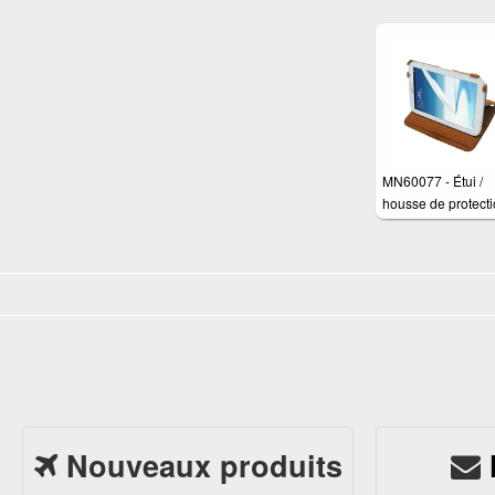
Samsung Galaxy 
10.1 N8000 N801
MN60077 - Étui /
housse de protect
luxe Ultra-mince p
Samsung Galaxy 
8.0 N5100 N5110 
BN510BGEGWW
Nouveaux produits