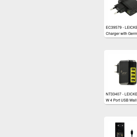
EC39579 - LEICK
Charger with Ger
plug
NT33407 - LEICKE
W 4 Port USB Wall
Charger with 4x 5 
USB Charging Por