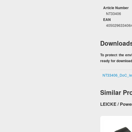
Article Number
NT33406
EAN
405029633406
Download
To protect the en
ready for download.
NT33406_DoC_le
Similar Pr
LEICKE / Power