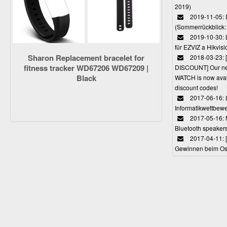
2019)
2019-11-05: 
(Sommerrückblick: 
2019-10-30: L
für EZVIZ a Hikvi
Sharon Replacement bracelet for
2018-03-23:
fitness tracker WD67206 WD67209 |
DISCOUNT] Our 
Black
WATCH is now avail
discount codes!
2017-06-16: 
Informatikwettbewe
2017-05-16: 
Bluetooth speaker
2017-04-11: 
Gewinnen beim Ost