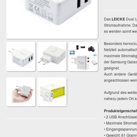
Das
LEICKE
Dual U
Stromaufnahme. Dan
es werden somit we
Besonders hervorzu
Netzteil automatis
maximale Stromabga
der Samsung Galaxy
geeignet.
Auch andere Gerät
angeschlossen wer
Aufgrund des weit
nahezu jedem Ort au
Produkteigenschaf
• 2 USB Anschlüsse 
• Maximale Stromab
• Eingangsspannun
• Gewicht: 61 Gram