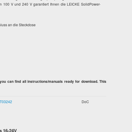
 100 V und 240 V garantiert Ihnen die LEICKE SolidPower-
hluss an die Steckdose
ou can find all instructions/manuals ready for download. This
NT03242
DoC
s 16-24V