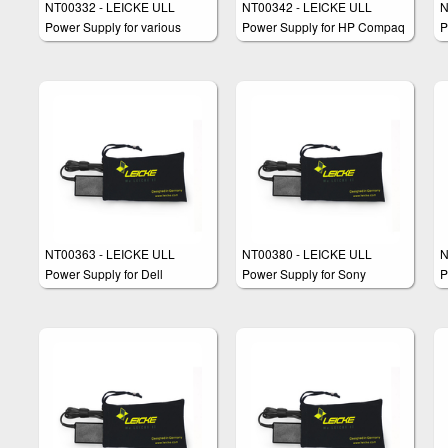
NT00332 - LEICKE ULL
NT00342 - LEICKE ULL
N
Power Supply for various
Power Supply for HP Compaq
P
notebook models like ASUS,
Medion, Toshiba, Lenovo and
many others
NT00363 - LEICKE ULL
NT00380 - LEICKE ULL
N
Power Supply for Dell
Power Supply for Sony
P