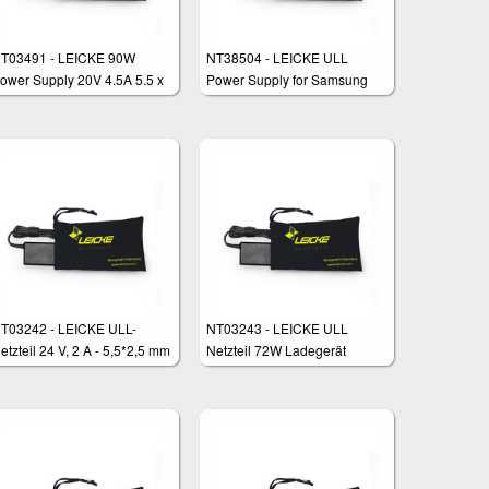
T03491 - LEICKE 90W
NT38504 - LEICKE ULL
ower Supply 20V 4.5A 5.5 x
Power Supply for Samsung
.5 mm
T03242 - LEICKE ULL-
NT03243 - LEICKE ULL
etzteil 24 V, 2 A - 5,5*2,5 mm
Netzteil 72W Ladegerät
tecker