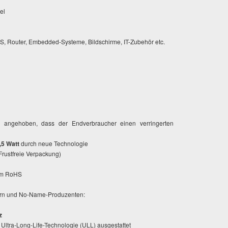
el
AS, Router, Embedded-Systeme, Bildschirme, IT-Zubehör etc.
o angehoben, dass der Endverbraucher einen verringerten
,5 Watt
durch neue Technologie
rustfreie Verpackung)
orm RoHS
ern und No-Name-Produzenten:
z
 Ultra-Long-Life-Technologie (ULL) ausgestattet