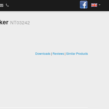
cker
NT03242
Downloads
|
Reviews
|
Similar Products