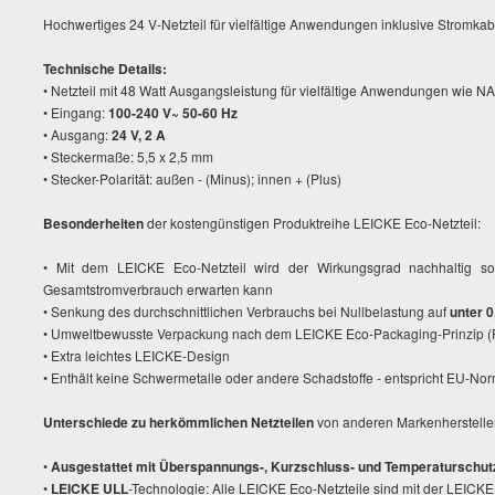
Hochwertiges 24 V-Netzteil für vielfältige Anwendungen inklusive Stromkab
Technische Details:
• Netzteil mit 48 Watt Ausgangsleistung für vielfältige Anwendungen wie N
• Eingang:
100-240 V~ 50-60 Hz
• Ausgang:
24 V, 2 A
• Steckermaße: 5,5 x 2,5 mm
• Stecker-Polarität: außen - (Minus); innen + (Plus)
Besonderheiten
der kostengünstigen Produktreihe LEICKE Eco-Netzteil:
• Mit dem LEICKE Eco-Netzteil wird der Wirkungsgrad nachhaltig s
Gesamtstromverbrauch erwarten kann
• Senkung des durchschnittlichen Verbrauchs bei Nullbelastung auf
unter 0
• Umweltbewusste Verpackung nach dem LEICKE Eco-Packaging-Prinzip (F
• Extra leichtes LEICKE-Design
• Enthält keine Schwermetalle oder andere Schadstoffe - entspricht EU-N
Unterschiede zu herkömmlichen Netzteilen
von anderen Markenherstell
•
Ausgestattet mit Überspannungs-, Kurzschluss- und Temperaturschut
•
LEICKE ULL
-Technologie: Alle LEICKE Eco-Netzteile sind mit der LEICKE