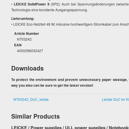
•
LEICKE SolidPower II
(SP2): Auch bei Spannungsänderungen zwischen
Technologie eine konstante Ausgangsspannung.
Lieferumfang:
• LEICKE Eco-Netzteil 48 W, inklusive hochwertigem Stromkabel zum Ansc
Article Number
NT03242
EAN
4050296032427
Downloads
To protect the environment and prevent unnecessary paper wastage, y
way you also can be sure to get the latest version!
NT03242_DoC_leicke
Leicke DoC for 
Similar Products
LEICKE / Power supplies / ULL power supplies / Notebook