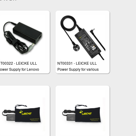
T00322 - LEICKE ULL
NT00331 - LEICKE ULL
ower Supply for Lenovo
Power Supply for various
hinkpad
notebook models like ASUS,
Medion, Toshiba, Lenovo and
many others