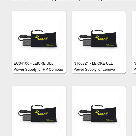
EC34100 - LEICKE ULL
NT00321 - LEICKE ULL
N
Power Supply for HP Compaq
Power Supply for Lenovo
P
Thinkpad I 90W
T