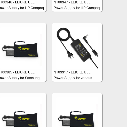
T00346 - LEICKE ULL
NT00347 - LEICKE ULL
ower Supply for HP Compaq
Power Supply for HP Compaq
T00385 - LEICKE ULL
NT03317 - LEICKE ULL
ower Supply for Samsung
Power Supply for various
notebook models like ASUS,
Medion, Toshiba, Lenovo and
many others