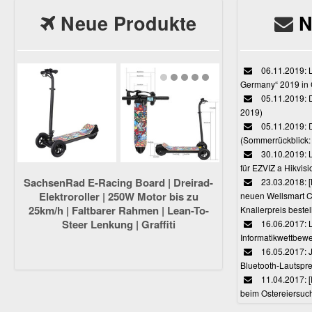
Neue Produkte
N
06.11.2019: L
Germany“ 2019 in
05.11.2019: D
2019)
05.11.2019: 
(Sommerrückblick: 
30.10.2019: L
für EZVIZ a Hikvi
SachsenRad E-Racing Board | Dreirad-
23.03.2018:
Elektroroller | 250W Motor bis zu
neuen Wellsmart C
25km/h | Faltbarer Rahmen | Lean-To-
Knallerpreis bestel
Steer Lenkung | Graffiti
16.06.2017: 
Informatikwettbewe
16.05.2017: J
Bluetooth-Lautspr
11.04.2017: 
beim Ostereiersuc