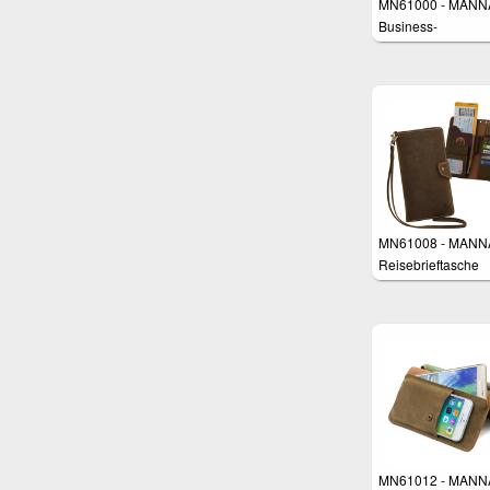
MN61000 - MANN
Business-
Handgelenktasche 
Smartphones
MN61008 - MANN
Reisebrieftasche
Geldbörse Tasche 
Smartphones z.B.
Samsung Galaxy S
iPhone 8 Plus, Hu
P10 Plus, Galaxy 
Edge Plus
MN61012 - MANN