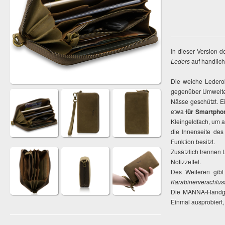
In dieser Version d
Leders
auf handlic
Die weiche Ledero
gegenüber Umweltein
Nässe geschützt. E
etwa
für Smartphon
Kleingeldfach, um al
die Innenseite des
Funktion besitzt.
Zusätzlich trennen L
Notizzettel.
Des Weiteren gib
Karabinerverschlus
Die MANNA-Handgele
Einmal ausprobiert,