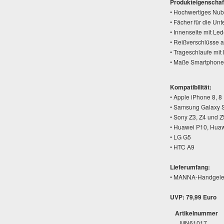
Produkteigenschaf
• Hochwertiges Nub
• Fächer für die Un
• Innenseite mit Le
• Reißverschlüsse a
• Trageschlaufe mit
• Maße Smartphonef
Kompatibilität:
• Apple iPhone 8, 8 
• Samsung Galaxy S
• Sony Z3, Z4 und Z
• Huawei P10, Huaw
• LG G5
• HTC A9
Lieferumfang:
• MANNA-Handgelen
UVP: 79,99 Euro
Artikelnummer
MN61017