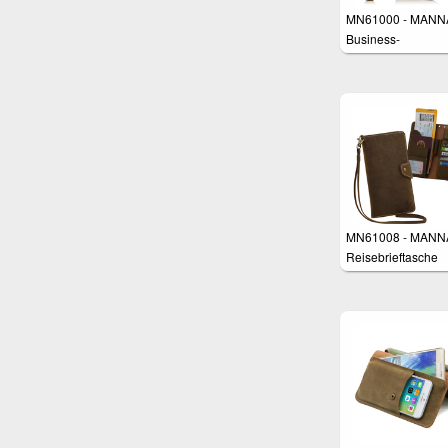
MN61000 - MANN
Business-
Handgelenktasche 
Smartphones
MN61008 - MANN
Reisebrieftasche
Geldbörse Tasche 
Smartphones z.B.
Samsung Galaxy S
iPhone 8 Plus, Hu
P10 Plus, Galaxy 
Edge Plus