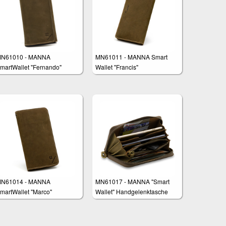
N61010 - MANNA
MN61011 - MANNA Smart
martWallet "Fernando"
Wallet "Francis"
N61014 - MANNA
MN61017 - MANNA "Smart
martWallet "Marco"
Wallet" Handgelenktasche
isplaydiagonale bis 5,2"