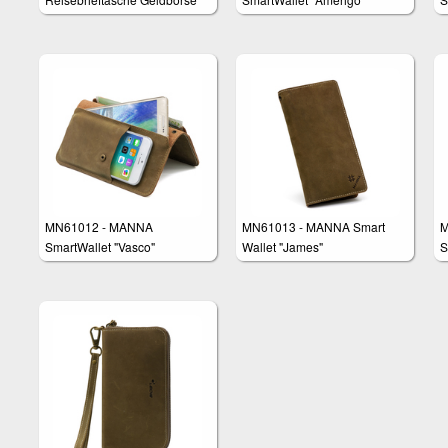
Tasche für Smartphones z.B.
Samsung Galaxy S8, iPhone
8 Plus, Huawei P10 Plus,
Galaxy S6 Edge Plus
MN61012 - MANNA
MN61013 - MANNA Smart
M
SmartWallet "Vasco"
Wallet "James"
S
D