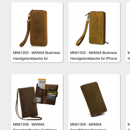
MN61000 - MANNA Business-
MN61002 - MANNA Business
M
Handgelenktasche für
Handgelenktasche für iPhone
H
Smartphones
6 und 6 Plus
S
S
MN61008 - MANNA
MN61009 - MANNA
M
Reisebrieftasche Geldbörse
SmartWallet "Amerigo"
S