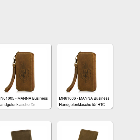
N61005 - MANNA Business
MN61006 - MANNA Business
andgelenktasche für
Handgelenktasche für HTC
amsung Galaxy S8, Galaxy
One M9
6 und S6 Edge