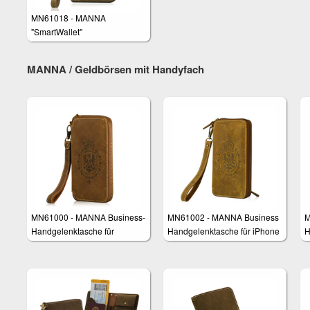
MN61018 - MANNA
"SmartWallet"
Handgelenktasche
MANNA / Geldbörsen mit Handyfach
MN61000 - MANNA Business-
MN61002 - MANNA Business
M
Handgelenktasche für
Handgelenktasche für iPhone
H
Smartphones
6 und 6 Plus
S
S