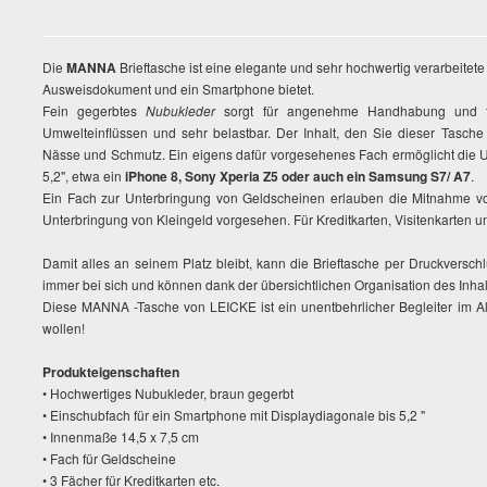
Die
MANNA
Brieftasche ist eine elegante und sehr hochwertig verarbeitet
Ausweisdokument und ein Smartphone bietet.
Fein gegerbtes
Nubukleder
sorgt für angenehme Handhabung und füh
Umwelteinflüssen und sehr belastbar. Der Inhalt, den Sie dieser Tasche 
Nässe und Schmutz. Ein eigens dafür vorgesehenes Fach ermöglicht die U
5,2", etwa ein
iPhone 8, Sony Xperia Z5 oder auch ein Samsung S7/ A7
.
Ein Fach zur Unterbringung von Geldscheinen erlauben die Mitnahme vo
Unterbringung von Kleingeld vorgesehen. Für Kreditkarten, Visitenkarten 
Damit alles an seinem Platz bleibt, kann die Brieftasche per Druckversc
immer bei sich und können dank der übersichtlichen Organisation des Inhal
Diese MANNA -Tasche von LEICKE ist ein unentbehrlicher Begleiter im Al
wollen!
Produkteigenschaften
• Hochwertiges Nubukleder, braun gegerbt
• Einschubfach für ein Smartphone mit Displaydiagonale bis 5,2 "
• Innenmaße 14,5 x 7,5 cm
• Fach für Geldscheine
• 3 Fächer für Kreditkarten etc.