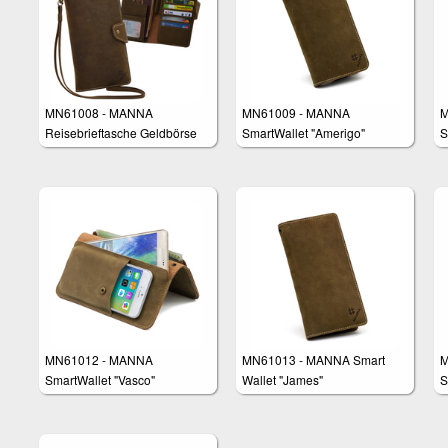
MN61008 - MANNA
MN61009 - MANNA
M
Reisebrieftasche Geldbörse
SmartWallet "Amerigo"
S
Tasche für Smartphones z.B.
Samsung Galaxy S8, iPhone
8 Plus, Huawei P10 Plus,
Galaxy S6 Edge Plus
MN61012 - MANNA
MN61013 - MANNA Smart
M
SmartWallet "Vasco"
Wallet "James"
S
D