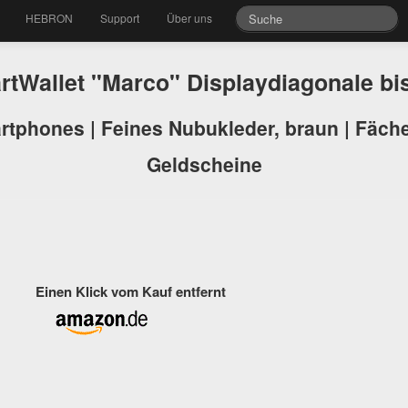
HEBRON
Support
Über uns
Wallet "Marco" Displaydiagonale bi
artphones | Feines Nubukleder, braun | Fäch
Geldscheine
Einen Klick vom Kauf entfernt