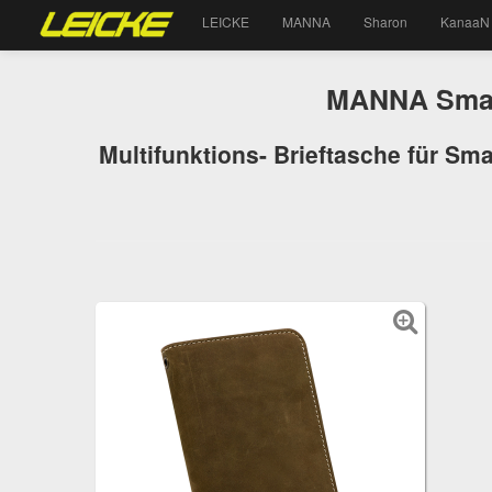
LEICKE
MANNA
Sharon
KanaaN
MANNA Smart
Multifunktions- Brieftasche für Sm