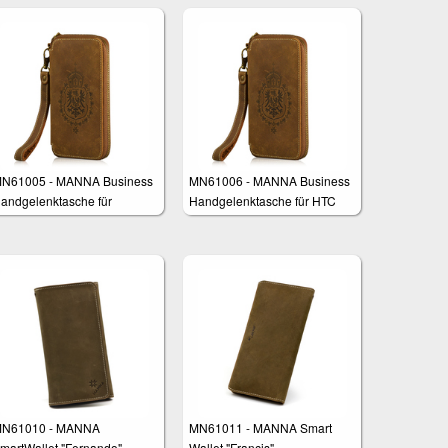
N61005 - MANNA Business
MN61006 - MANNA Business
andgelenktasche für
Handgelenktasche für HTC
amsung Galaxy S8, Galaxy
One M9
6 und S6 Edge
N61010 - MANNA
MN61011 - MANNA Smart
martWallet "Fernando"
Wallet "Francis"