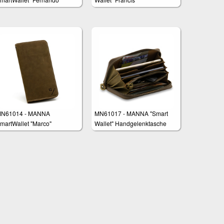
N61014 - MANNA
MN61017 - MANNA "Smart
martWallet "Marco"
Wallet" Handgelenktasche
isplaydiagonale bis 5,2"